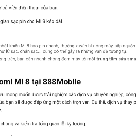
 cả viền điện thoại của bạn.
gian sạc pin cho Mi 8 kéo dài.
nhất khiến Mi 8 hao pin nhanh, thường xuyên bị nóng máy, sập nguồn 
hư IC sạc, chân sạc,… cũng có thể gây ra những vấn đề tương tự.
ường trên, bạn cần nhanh chóng đem máy tới một
trung tâm sửa sm
aomi Mi 8 tại
888Mobile
đều mong muốn được trải nghiệm các dịch vụ chuyên nghiệp, công 
ủa bạn sẽ được đáp ứng một cách trọn vẹn. Cụ thể, dịch vụ thay p
:
chóng và kiểm tra tổng quan lỗi kỹ lưỡng.