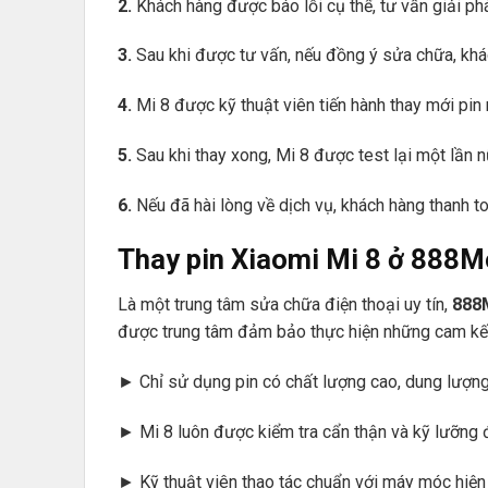
2.
Khách hàng được báo lỗi cụ thể, tư vấn giải ph
3.
Sau khi được tư vấn, nếu đồng ý sửa chữa, khác
4.
Mi 8 được kỹ thuật viên tiến hành thay mới pin
5.
Sau khi thay xong, Mi 8 được test lại một lần n
6.
Nếu đã hài lòng về dịch vụ, khách hàng thanh toá
Thay pin Xiaomi Mi 8 ở
888M
Là một trung tâm sửa chữa điện thoại uy tín,
888
được trung tâm đảm bảo thực hiện những cam kết
► Chỉ sử dụng pin có chất lượng cao, dung lượng 
► Mi 8 luôn được kiểm tra cẩn thận và kỹ lưỡng
► Kỹ thuật viên thao tác chuẩn với máy móc hiện đ