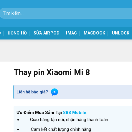
Tìm
kiếm:
D
ĐỒNG HỒ
SỬA AIRPOD
IMAC
MACBOOK
UNLOCK
Thay pin Xiaomi Mi 8
Liên hệ báo giá?
Ưu Điểm Mua Sắm Tại
888 Mobile:
Giao hàng tận nơi, nhận hàng thanh toán
Cam kết chất lượng chính hãng