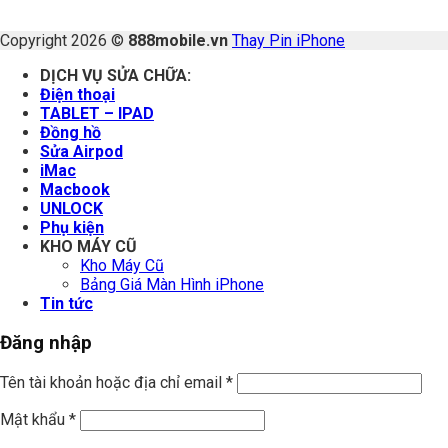
Copyright 2026 ©
888mobile.vn
Thay Pin iPhone
DỊCH VỤ SỬA CHỮA:
Điện thoại
TABLET – IPAD
Đồng hồ
Sửa Airpod
iMac
Macbook
UNLOCK
Phụ kiện
KHO MÁY CŨ
Kho Máy Cũ
Bảng Giá Màn Hình iPhone
Tin tức
Đăng nhập
Tên tài khoản hoặc địa chỉ email
*
Mật khẩu
*