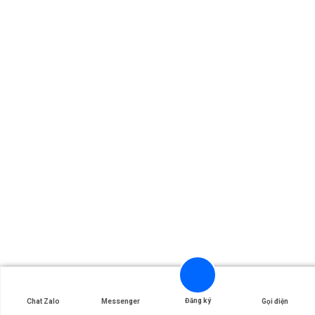
Đăng ký
Chat Zalo
Messenger
Gọi điện