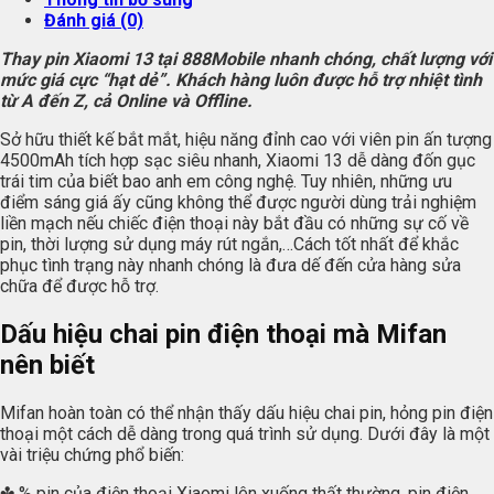
Đánh giá (0)
Thay pin Xiaomi 13 tại 888Mobile nhanh chóng, chất lượng với
mức giá cực “hạt dẻ”. Khách hàng luôn được hỗ trợ nhiệt tình
từ A đến Z, cả Online và Offline.
Sở hữu thiết kế bắt mắt, hiệu năng đỉnh cao với viên pin ấn tượng
4500mAh tích hợp sạc siêu nhanh, Xiaomi 13 dễ dàng đốn gục
trái tim của biết bao anh em công nghệ. Tuy nhiên, những ưu
điểm sáng giá ấy cũng không thể được người dùng trải nghiệm
liền mạch nếu chiếc điện thoại này bắt đầu có những sự cố về
pin, thời lượng sử dụng máy rút ngắn,…Cách tốt nhất để khắc
phục tình trạng này nhanh chóng là đưa dế đến cửa hàng sửa
chữa để được hỗ trợ.
Dấu hiệu chai pin điện thoại mà Mifan
nên biết
Mifan hoàn toàn có thể nhận thấy dấu hiệu chai pin, hỏng pin điện
thoại một cách dễ dàng trong quá trình sử dụng. Dưới đây là một
vài triệu chứng phổ biến:
✤ % pin của điện thoại Xiaomi lên xuống thất thường, pin điện