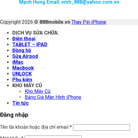
Mạnh Hưng Email: vmh_888@yahoo.com.vn
Copyright 2026 ©
888mobile.vn
Thay Pin iPhone
DỊCH VỤ SỬA CHỮA:
Điện thoại
TABLET – IPAD
Đồng hồ
Sửa Airpod
iMac
Macbook
UNLOCK
Phụ kiện
KHO MÁY CŨ
Kho Máy Cũ
Bảng Giá Màn Hình iPhone
Tin tức
Đăng nhập
Tên tài khoản hoặc địa chỉ email
*