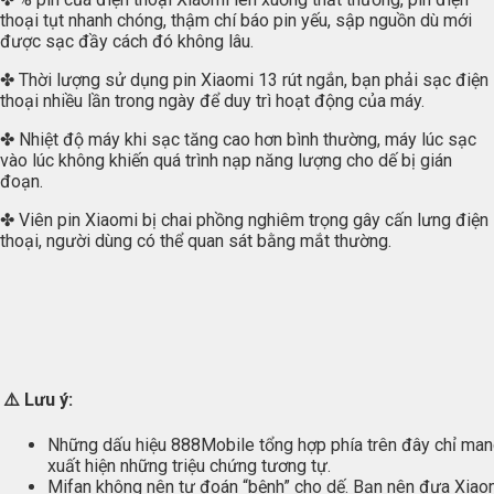
thoại tụt nhanh chóng, thậm chí báo pin yếu, sập nguồn dù mới
được sạc đầy cách đó không lâu.
✤ Thời lượng sử dụng pin Xiaomi 13 rút ngắn, bạn phải sạc điện
thoại nhiều lần trong ngày để duy trì hoạt động của máy.
✤ Nhiệt độ máy khi sạc tăng cao hơn bình thường, máy lúc sạc
vào lúc không khiến quá trình nạp năng lượng cho dế bị gián
đoạn.
✤ Viên pin Xiaomi bị chai phồng nghiêm trọng gây cấn lưng điện
thoại, người dùng có thể quan sát bằng mắt thường.
⚠️
Lưu ý:
Những dấu hiệu 888Mobile tổng hợp phía trên đây chỉ mang
xuất hiện những triệu chứng tương tự.
Mifan không nên tự đoán “bệnh” cho dế. Bạn nên đưa Xiaom