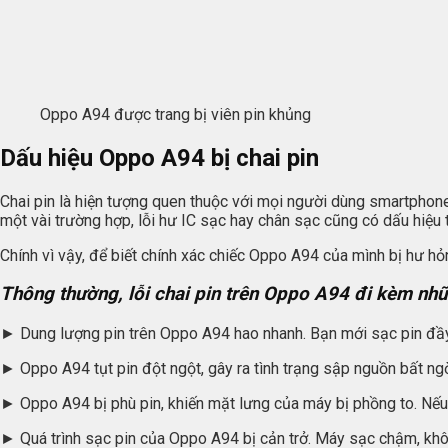
Oppo A94 được trang bị viên pin khủng
Dấu hiệu Oppo A94 bị chai pin
Chai pin là hiện tượng quen thuộc với mọi người dùng smartphone.
một vài trường hợp, lỗi hư IC sạc hay chân sạc cũng có dấu hiệu tư
Chính vì vậy, để biết chính xác chiếc Oppo A94 của mình bị hư h
Thông thường, lỗi chai pin trên Oppo A94 đi kèm nhữ
► Dung lượng pin trên Oppo A94 hao nhanh. Bạn mới sạc pin đầy
► Oppo A94 tụt pin đột ngột, gây ra tình trạng sập nguồn bất ng
► Oppo A94 bị phù pin, khiến mặt lưng của máy bị phồng to. Nếu
► Quá trình sạc pin của Oppo A94 bị cản trở. Máy sạc chậm, kh