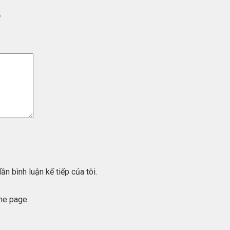
”
ần bình luận kế tiếp của tôi.
he page.