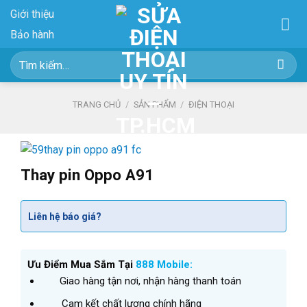
Skip
Giới thiệu
to
Bảo hành
content
Tìm
kiếm:
TRANG CHỦ
/
SẢN PHẨM
/
ĐIỆN THOẠI
Thay pin Oppo A91
Liên hệ báo giá?
Ưu Điểm Mua Sắm Tại
888 Mobile:
Giao hàng tận nơi, nhận hàng thanh toán
Cam kết chất lượng chính hãng