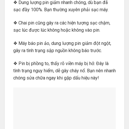
❖ Dung lượng pin giảm nhanh chóng, dù bạn đã
sạc đầy 100%. Bạn thường xuyên phải sạc máy.
❖ Chai pin cũng gây ra các hiện tượng sạc chậm,
sạc lúc được lúc không hoặc không vào pin.
❖ Máy báo pin ảo, dung lượng pin giảm đột ngột,
gây ra tình trạng sập nguồn không báo trước.
❖ Pin bị phồng to, thấy rõ viền máy bị hở. Đây là
tình trạng nguy hiểm, dễ gây cháy nổ. Bạn nên nhanh
chóng sửa chữa ngay khi gặp dấu hiệu này!