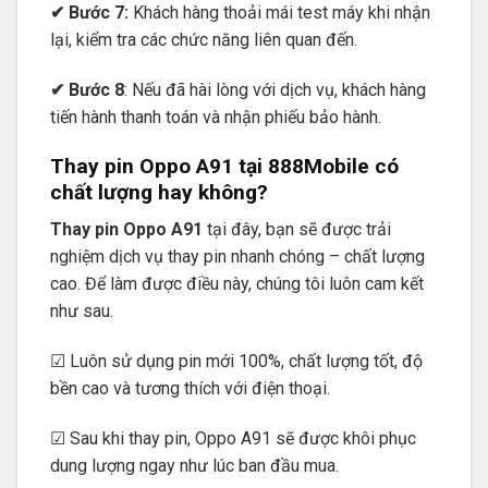
✔ Bước 7:
Khách hàng thoải mái test máy khi nhận
lại, kiểm tra các chức năng liên quan đến.
✔ Bước 8
: Nếu đã hài lòng với dịch vụ, khách hàng
tiến hành thanh toán và nhận phiếu bảo hành.
Thay pin Oppo A91 tại
888Mobile
có
chất lượng hay không?
Thay pin Oppo A91
tại đây, bạn sẽ được trải
nghiệm dịch vụ thay pin nhanh chóng – chất lượng
cao. Để làm được điều này, chúng tôi luôn cam kết
như sau.
☑ Luôn sử dụng pin mới 100%, chất lượng tốt, độ
bền cao và tương thích với điện thoại.
☑ Sau khi thay pin, Oppo A91 sẽ được khôi phục
dung lượng ngay như lúc ban đầu mua.