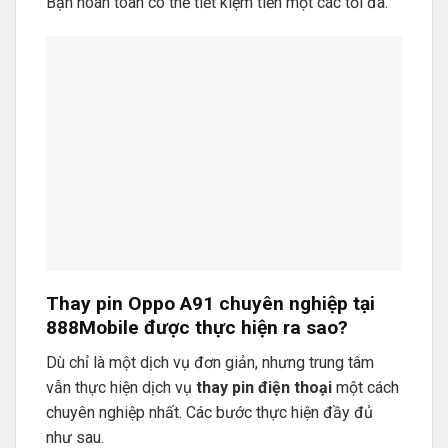
Bạn hoàn toàn có thể tiết kiệm tiền một các tối đa.
Thay pin Oppo A91 chuyên nghiệp tại
888Mobile
được thực hiện ra sao?
Dù chỉ là một dịch vụ đơn giản, nhưng trung tâm
vẫn thực hiện dịch vụ
thay pin điện thoại
một cách
chuyên nghiệp nhất. Các bước thực hiện đầy đủ
như sau.