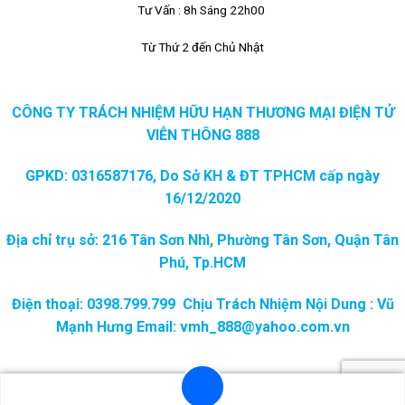
Tư Vấn : 8h Sáng 22h00
Từ Thứ 2 đến Chủ Nhật
CÔNG TY TRÁCH NHIỆM HỮU HẠN THƯƠNG MẠI ĐIỆN TỬ
VIỄN THÔNG 888
GPKD: 0316587176, Do Sở KH & ĐT TPHCM cấp ngày
16/12/2020
Địa chỉ trụ sở: 216 Tân Sơn Nhì, Phường Tân Sơn, Quận Tân
Phú, Tp.HCM
Điện thoại: 0398.799.799 Chịu Trách Nhiệm Nội Dung : Vũ
Mạnh Hưng Email: vmh_888@yahoo.com.vn
Copyright 2026 ©
888mobile.vn
Thay Pin iPhone