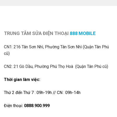
TRUNG TÂM SỬA ĐIỆN THOẠI
888 MOBILE
CN1:
216 Tân Sơn Nhì, Phường Tân Sơn Nhì (Quận Tân Phú
cũ)
CN2: 21 Gò Dầu, Phường Phú Thọ Hoà (Quận Tân Phú cũ)
Thời gian làm việc:
Thứ 2 đến Thứ 7 : 09h-19h // CN : 09h-14h
Điện thoại:
0888.900.999