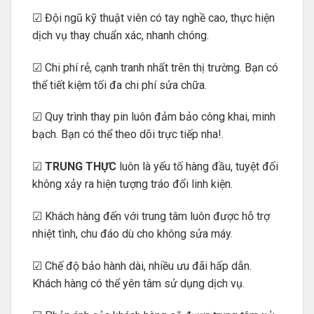
☑ Đội ngũ kỹ thuật viên có tay nghề cao, thực hiện
dịch vụ thay chuẩn xác, nhanh chóng.
☑ Chi phí rẻ, cạnh tranh nhất trên thị trường. Bạn có
thể tiết kiệm tối đa chi phí sửa chữa.
☑ Quy trình thay pin luôn đảm bảo công khai, minh
bạch. Bạn có thể theo dõi trực tiếp nha!.
☑
TRUNG THỰC
luôn là yếu tố hàng đầu, tuyệt đối
không xảy ra hiện tượng tráo đổi linh kiện.
☑ Khách hàng đến với trung tâm luôn được hỗ trợ
nhiệt tình, chu đáo dù cho không sửa máy.
☑ Chế độ bảo hành dài, nhiều ưu đãi hấp dẫn.
Khách hàng có thể yên tâm sử dụng dịch vụ.