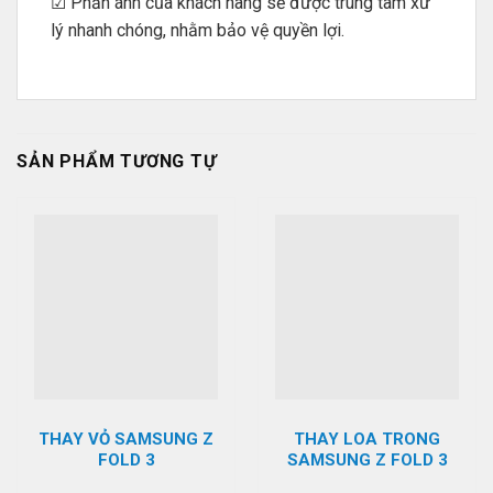
☑ Phản ánh của khách hàng sẽ được trung tâm xử
lý nhanh chóng, nhằm bảo vệ quyền lợi.
SẢN PHẨM TƯƠNG TỰ
THAY VỎ SAMSUNG Z
THAY LOA TRONG
FOLD 3
SAMSUNG Z FOLD 3