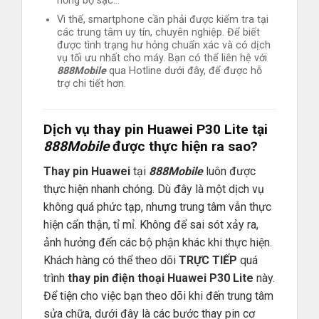
hỏng bộ sạc…
Vì thế, smartphone cần phải được kiểm tra tại
các trung tâm uy tín, chuyên nghiệp. Để biết
được tình trạng hư hỏng chuẩn xác và có dịch
vụ tối ưu nhất cho máy. Bạn có thể liên hệ với
888Mobile
qua Hotline dưới đây, để được hỗ
trợ chi tiết hơn.
Dịch vụ thay pin Huawei P30 Lite tại
888Mobile
được thực hiện ra sao?
Thay pin Huawei
tại
888Mobile
luôn được
thực hiện nhanh chóng. Dù đây là một dịch vụ
không quá phức tạp, nhưng trung tâm vẫn thực
hiện cẩn thận, tỉ mỉ. Không để sai sót xảy ra,
ảnh hưởng đến các bộ phận khác khi thực hiện.
Khách hàng có thể theo dõi
TRỰC TIẾP
quá
trình
thay pin điện thoại Huawei P30 Lite
này.
Để tiện cho việc bạn theo dõi khi đến trung tâm
sửa chữa, dưới đây là các bước thay pin cơ