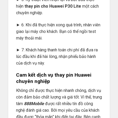
hiện
thay pin cho Huawei P30 Lite
một cách
chuyên nghiệp.
► 6: Khi đã thực hiện xong quá trình, nhân viên
giao lại máy cho khách. Bạn có thể ngồi test
máy thoải mái.
► 7: Khách hàng thanh toán chi phí đã đưa ra
lúc đầu khi đã hài lòng, nhận phiếu bảo hành
của dịch vụ này.
Cam kết dịch vụ thay pin Huawei
chuyên nghiệp
Không chỉ được thực hiện nhanh chóng, dịch vụ
còn đảm bảo chất lượng và giá tốt. Vì thế, trung
tâm
888Mobile
được rất nhiều tín đồ công
nghệ đánh giá cao. Bởi mọi yêu cầu của khách
đều được “thỏa mãn” khi đến tại đây. Bên cạnh