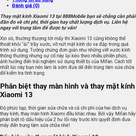
Đánh giá (0)
Thay mặt kính Xiaomi 13 tại 888Mobile bạn sẽ chẳng cần phải
đắn đo về chi phí, thời gian hay chất lượng dịch vụ. Liên hệ
ngay với trung tâm để được tư vấn!
Xịn sò, thường thượng tới mấy thì Xiaomi 13 cũng không thể
thoát khỏi “ải” trầy xước, vỡ nứt mặt kính do va đập trong quá
trình sử dụng. Tưởng chừng đơn giản như những vết xước kính
thông thường nhưng sự cố này lại kéo theo nhiều phiền phức,
ảnh hưởng đến trải nghiệm sử dụng thiết bị của Mifan. Cách tốt
nhất lúc này bạn nên làm là sớm đưa dế đến trung tâm sửa chữa
để kiểm tra tình trạng.
Phân biệt thay màn hình và thay mặt kính
Xiaomi 13
Độ phức tạp, thời gian sửa chữa và cả chi phí của hai dịch vụ
thay kính, thay màn hình Xiaomi đều khác nhau. Bởi vậy Mifan hãy
phân biệt rõ dấu hiệu của 2 hư lỗi này trước khi quyết định đưa
máy đến trung tâm sửa chữa nhé!