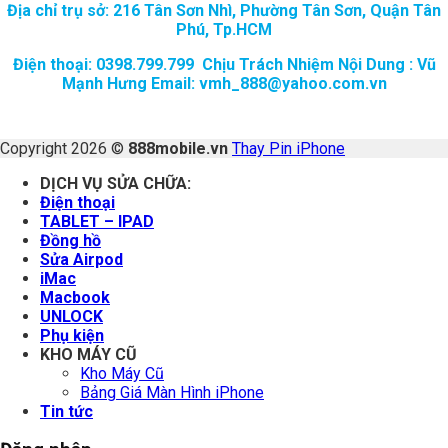
Địa chỉ trụ sở: 216 Tân Sơn Nhì, Phường Tân Sơn, Quận Tân
Phú, Tp.HCM
Điện thoại: 0398.799.799 Chịu Trách Nhiệm Nội Dung : Vũ
Mạnh Hưng Email: vmh_888@yahoo.com.vn
Copyright 2026 ©
888mobile.vn
Thay Pin iPhone
DỊCH VỤ SỬA CHỮA:
Điện thoại
TABLET – IPAD
Đồng hồ
Sửa Airpod
iMac
Macbook
UNLOCK
Phụ kiện
KHO MÁY CŨ
Kho Máy Cũ
Bảng Giá Màn Hình iPhone
Tin tức