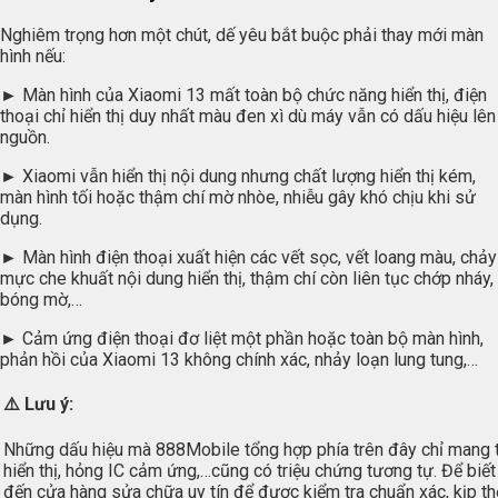
Nghiêm trọng hơn một chút, dế yêu bắt buộc phải thay mới màn
hình nếu:
►
Màn hình của Xiaomi 13 mất toàn bộ chức năng hiển thị, điện
thoại chỉ hiển thị duy nhất màu đen xì dù máy vẫn có dấu hiệu lên
nguồn.
►
Xiaomi vẫn hiển thị nội dung nhưng chất lượng hiển thị kém,
màn hình tối hoặc thậm chí mờ nhòe, nhiễu gây khó chịu khi sử
dụng.
►
Màn hình điện thoại xuất hiện các vết sọc, vết loang màu, chảy
mực che khuất nội dung hiển thị, thậm chí còn liên tục chớp nháy,
bóng mờ,…
►
Cảm ứng điện thoại đơ liệt một phần hoặc toàn bộ màn hình,
phản hồi của Xiaomi 13 không chính xác, nhảy loạn lung tung,…
⚠️
Lưu ý:
Những dấu hiệu mà 888Mobile tổng hợp phía trên đây chỉ mang tí
hiển thị, hỏng IC cảm ứng,…cũng có triệu chứng tương tự. Để biết
đến cửa hàng sửa chữa uy tín để được kiểm tra chuẩn xác, kịp th