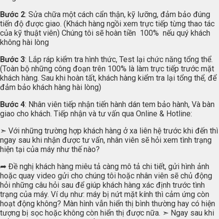
Bước 2
: Sửa chữa một cách cẩn thận, kỹ lưỡng, đảm bảo đúng
tiến độ được giao. (Khách hàng ngồi xem trực tiếp từng thao tác
của kỹ thuật viên) Chúng tôi sẽ hoàn tiền 100% nếu quý khách
không hài lòng
Bước 3
: Lắp ráp kiểm tra hình thức, Test lại chức năng tổng thể.
(Toàn bộ những công đoạn trên 100% là làm trực tiếp trước mặt
khách hàng. Sau khi hoàn tất, khách hàng kiểm tra lại tổng thể, để
đảm bảo khách hàng hài lòng)
Bước 4
: Nhân viên tiếp nhận tiến hành dán tem bảo hành, Và bàn
giao cho khách. Tiếp nhận và tư vấn qua Online & Hotline:
➣ Với những trường hợp khách hàng ở xa liên hệ trước khi đến thì
ngay sau khi nhận được tư vấn, nhân viên sẽ hỏi xem tình trạng
hiện tại của máy như thế nào?
➦ Đề nghị khách hàng miêu tả càng mô tả chi tiết, gửi hình ảnh
hoặc quay video gửi cho chúng tôi hoặc nhân viên sẽ chủ động
hỏi những câu hỏi sau để giúp khách hàng xác định trước tình
trạng của máy. Ví dụ như: máy bị nứt mặt kính thì cảm ứng còn
hoạt động không? Màn hình vẫn hiển thị bình thường hay có hiện
tượng bị sọc hoặc không còn hiển thị được nữa. ➣ Ngay sau khi