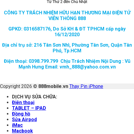
Từ Thứ 2 đến Chủ Nhật
CÔNG TY TRÁCH NHIỆM HỮU HẠN THƯƠNG MẠI ĐIỆN TỬ
VIỄN THÔNG 888
GPKD: 0316587176, Do Sở KH & ĐT TPHCM cấp ngày
16/12/2020
Địa chỉ trụ sở: 216 Tân Sơn Nhì, Phường Tân Sơn, Quận Tân
Phú, Tp.HCM
Điện thoại: 0398.799.799 Chịu Trách Nhiệm Nội Dung : Vũ
Mạnh Hưng Email: vmh_888@yahoo.com.vn
Copyright 2026 ©
888mobile.vn
Thay Pin iPhone
DỊCH VỤ SỬA CHỮA:
Điện thoại
TABLET – IPAD
Đồng hồ
Sửa Airpod
iMac
Macbook