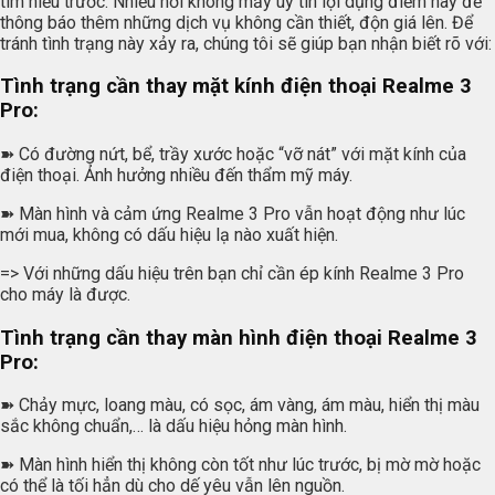
tìm hiểu trước. Nhiều nơi không mấy uy tín lợi dụng điểm này để
thông báo thêm những dịch vụ không cần thiết, độn giá lên. Để
tránh tình trạng này xảy ra, chúng tôi sẽ giúp bạn nhận biết rõ với:
Tình trạng cần thay mặt kính điện thoại Realme 3
Pro:
➽ Có đường nứt, bể, trầy xước hoặc “vỡ nát” với mặt kính của
điện thoại. Ảnh hưởng nhiều đến thẩm mỹ máy.
➽ Màn hình và cảm ứng Realme 3 Pro vẫn hoạt động như lúc
mới mua, không có dấu hiệu lạ nào xuất hiện.
=> Với những dấu hiệu trên bạn chỉ cần ép kính Realme 3 Pro
cho máy là được.
Tình trạng cần thay màn hình điện thoại Realme 3
Pro:
➽ Chảy mực, loang màu, có sọc, ám vàng, ám màu, hiển thị màu
sắc không chuẩn,… là dấu hiệu hỏng màn hình.
➽ Màn hình hiển thị không còn tốt như lúc trước, bị mờ mờ hoặc
có thể là tối hẳn dù cho dế yêu vẫn lên nguồn.