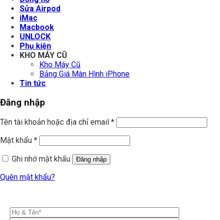
Sửa Airpod
iMac
Macbook
UNLOCK
Phụ kiện
KHO MÁY CŨ
Kho Máy Cũ
Bảng Giá Màn Hình iPhone
Tin tức
Đăng nhập
Tên tài khoản hoặc địa chỉ email
*
Mật khẩu
*
Ghi nhớ mật khẩu
Đăng nhập
Quên mật khẩu?