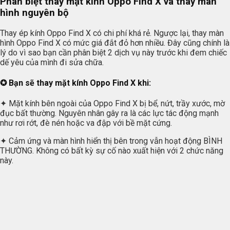
Phân biệt thay mặt kính Oppo Find X và thay màn
hình nguyên bộ
Thay ép kính Oppo Find X có chi phí khá rẻ. Ngược lại, thay màn
hình Oppo Find X có mức giá đắt đỏ hơn nhiều. Đây cũng chính là
lý do vì sao bạn cần phân biệt 2 dịch vụ này trước khi đem chiếc
dế yêu của mình đi sửa chữa.
✪ Bạn sẽ thay mặt kính Oppo Find X khi:
✦ Mặt kính bên ngoài của Oppo Find X bị bể, nứt, trầy xước, mờ
đục bất thường. Nguyên nhân gây ra là các lực tác động mạnh
như rơi rớt, đè nén hoặc va đập với bề mặt cứng.
✦ Cảm ứng và màn hình hiển thị bên trong vẫn hoạt động BÌNH
THƯỜNG. Không có bất kỳ sự cố nào xuất hiện với 2 chức năng
này.