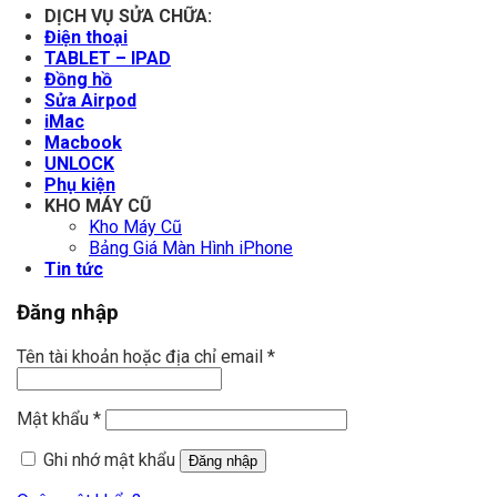
DỊCH VỤ SỬA CHỮA:
Điện thoại
TABLET – IPAD
Đồng hồ
Sửa Airpod
iMac
Macbook
UNLOCK
Phụ kiện
KHO MÁY CŨ
Kho Máy Cũ
Bảng Giá Màn Hình iPhone
Tin tức
Đăng nhập
Tên tài khoản hoặc địa chỉ email
*
Mật khẩu
*
Ghi nhớ mật khẩu
Đăng nhập