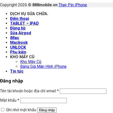
Copyright 2026 ©
888mobile.vn
Thay Pin iPhone
DỊCH VỤ SỬA CHỮA:
Điện thoại
TABLET – IPAD
Đồng hồ
Sửa Airpod
iMac
Macbook
UNLOCK
Phụ kiện
KHO MÁY CŨ
Kho Máy Cũ
Bảng Giá Màn Hình iPhone
Tin tức
Đăng nhập
Tên tài khoản hoặc địa chỉ email
*
Mật khẩu
*
Ghi nhớ mật khẩu
Đăng nhập