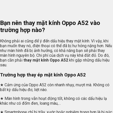
Bạn nên thay mặt kính Oppo A52 vào
trường hợp nào?
Không phải ai cũng để ý đến dấu hiệu thay mặt kính. Vì vậy, khi
bạn muốn thay nó, điện thoại có thể đã bị hư hỏng nặng hơn. Nếu
như màn hình đã bị ảnh hưởng, có khả năng bạn sẽ phải thay
màn hình nguyên bộ. Chi phí của dịch vụ này khá đắt đỏ. Do đó,
bạn cần phải
thay mặt kính Oppo A52
khi gặp những dấu hiệu
sau.
Trường hợp thay ép mặt kính Oppo A52
★ Cảm ứng của Oppo A52 còn nhanh nhạy, mượt mà. Không có
bất kỳ dấu hiệu đơ, liệt nào.
★ Màn hình trong vẫn hoạt động tốt, không có các dấu hiệu lạ
khác như có đốm đen, loang màu,…
★ Smartrphone chỉ bị trầy, xước hoặc nghiêm trọng hơn là bị nức,