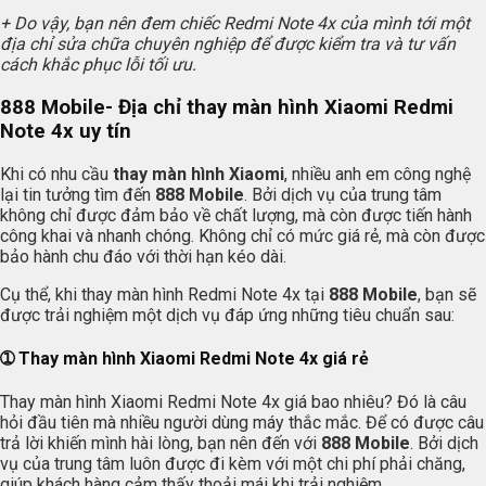
+ Do vậy, bạn nên đem chiếc Redmi Note 4x của mình tới một
địa chỉ sửa chữa chuyên nghiệp để được kiểm tra và tư vấn
cách khắc phục lỗi tối ưu.
888 Mobile- Địa chỉ thay màn hình Xiaomi Redmi
Note 4x uy tín
Khi có nhu cầu
thay màn hình Xiaomi
, nhiều anh em công nghệ
lại tin tưởng tìm đến
888 Mobile
. Bởi dịch vụ của trung tâm
không chỉ được đảm bảo về chất lượng, mà còn được tiến hành
công khai và nhanh chóng. Không chỉ có mức giá rẻ, mà còn được
bảo hành chu đáo với thời hạn kéo dài.
Cụ thể, khi thay màn hình Redmi Note 4x tại
888 Mobile
, bạn sẽ
được trải nghiệm một dịch vụ đáp ứng những tiêu chuẩn sau:
➀ Thay màn hình Xiaomi Redmi Note 4x giá rẻ
Thay màn hình Xiaomi Redmi Note 4x giá bao nhiêu? Đó là câu
hỏi đầu tiên mà nhiều người dùng máy thắc mắc. Để có được câu
trả lời khiến mình hài lòng, bạn nên đến với
888 Mobile
. Bởi dịch
vụ của trung tâm luôn được đi kèm với một chi phí phải chăng,
giúp khách hàng cảm thấy thoải mái khi trải nghiệm.