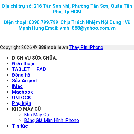
Địa chỉ trụ sở: 216 Tân Sơn Nhì, Phường Tân Sơn, Quận Tân
Phú, Tp.HCM
Điện thoại: 0398.799.799 Chịu Trách Nhiệm Nội Dung : Vũ
Mạnh Hưng Email: vmh_888@yahoo.com.vn
Copyright 2026 ©
888mobile.vn
Thay Pin iPhone
DỊCH VỤ SỬA CHỮA:
Điện thoại
TABLET – IPAD
Đồng hồ
Sửa Airpod
iMac
Macbook
UNLOCK
Phụ kiện
KHO MÁY CŨ
Kho Máy Cũ
Bảng Giá Màn Hình iPhone
Tin tức