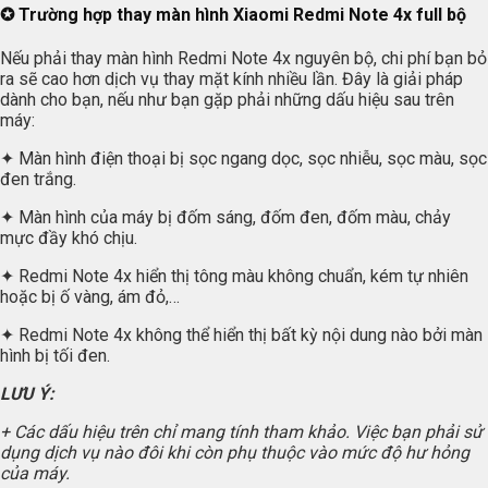
✪ Trường hợp thay màn hình Xiaomi Redmi Note 4x full bộ
Nếu phải thay màn hình Redmi Note 4x nguyên bộ, chi phí bạn bỏ
ra sẽ cao hơn dịch vụ thay mặt kính nhiều lần. Đây là giải pháp
dành cho bạn, nếu như bạn gặp phải những dấu hiệu sau trên
máy:
✦ Màn hình điện thoại bị sọc ngang dọc, sọc nhiễu, sọc màu, sọc
đen trắng.
✦ Màn hình của máy bị đốm sáng, đốm đen, đốm màu, chảy
mực đầy khó chịu.
✦ Redmi Note 4x hiển thị tông màu không chuẩn, kém tự nhiên
hoặc bị ố vàng, ám đỏ,…
✦ Redmi Note 4x không thể hiển thị bất kỳ nội dung nào bởi màn
hình bị tối đen.
LƯU Ý:
+ Các dấu hiệu trên chỉ mang tính tham khảo. Việc bạn phải sử
dụng dịch vụ nào đôi khi còn phụ thuộc vào mức độ hư hỏng
của máy.