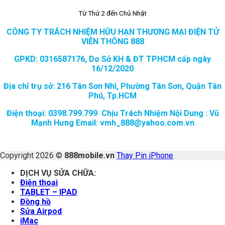
Từ Thứ 2 đến Chủ Nhật
CÔNG TY TRÁCH NHIỆM HỮU HẠN THƯƠNG MẠI ĐIỆN TỬ
VIỄN THÔNG 888
GPKD: 0316587176, Do Sở KH & ĐT TPHCM cấp ngày
16/12/2020
Địa chỉ trụ sở: 216 Tân Sơn Nhì, Phường Tân Sơn, Quận Tân
Phú, Tp.HCM
Điện thoại: 0398.799.799 Chịu Trách Nhiệm Nội Dung : Vũ
Mạnh Hưng Email: vmh_888@yahoo.com.vn
Copyright 2026 ©
888mobile.vn
Thay Pin iPhone
DỊCH VỤ SỬA CHỮA:
Điện thoại
TABLET – IPAD
Đồng hồ
Sửa Airpod
iMac