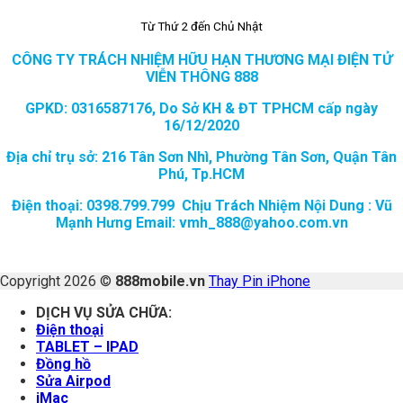
Từ Thứ 2 đến Chủ Nhật
CÔNG TY TRÁCH NHIỆM HỮU HẠN THƯƠNG MẠI ĐIỆN TỬ
VIỄN THÔNG 888
GPKD: 0316587176, Do Sở KH & ĐT TPHCM cấp ngày
16/12/2020
Địa chỉ trụ sở: 216 Tân Sơn Nhì, Phường Tân Sơn, Quận Tân
Phú, Tp.HCM
Điện thoại: 0398.799.799 Chịu Trách Nhiệm Nội Dung : Vũ
Mạnh Hưng Email: vmh_888@yahoo.com.vn
Copyright 2026 ©
888mobile.vn
Thay Pin iPhone
DỊCH VỤ SỬA CHỮA:
Điện thoại
TABLET – IPAD
Đồng hồ
Sửa Airpod
iMac