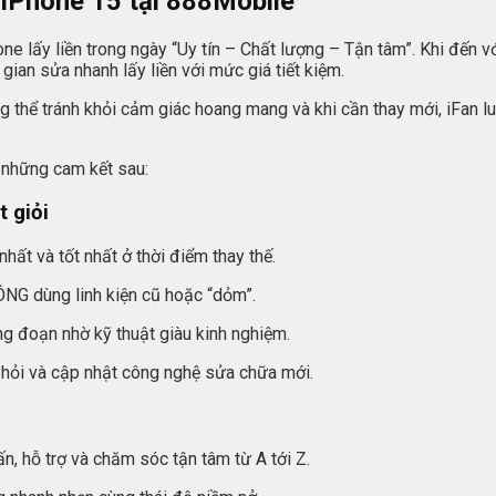
 iPhone 15 tại 888Mobile
e lấy liền trong ngày “Uy tín – Chất lượng – Tận tâm”. Khi đến v
gian sửa nhanh lấy liền với mức giá tiết kiệm.
 thể tránh khỏi cảm giác hoang mang và khi cần thay mới, iFan lu
ủ những cam kết sau:
t giỏi
hất và tốt nhất ở thời điểm thay thế.
ÔNG dùng linh kiện cũ hoặc “dỏm”.
g đoạn nhờ kỹ thuật giàu kinh nghiệm.
c hỏi và cập nhật công nghệ sửa chữa mới.
, hỗ trợ và chăm sóc tận tâm từ A tới Z.