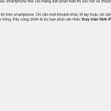
Chiếc smartphone nhà Táo mang đến phần hiển thị sắc nét và chuẩn
ất ổn trên smartphone. Chỉ cần một khoảnh khắc lỡ tay hoặc chỉ 
ư hỏng. Đây cũng chính là lúc bạn phải cân nhắc
thay màn hình i