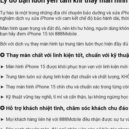
Lý do bạn luôn yên tâm khi thay màn hình
Tự hào là một trong những địa chỉ chuyên bảo dưỡng và sửa iPhon
nghiệm dịch vụ sửa iPhone với cam kết chế độ bảo hành dài, thời 
Màn hình quan trọng và đắt đỏ, nên khi hư hỏng, người dùng không
bạn hãy đem iPhone 15 tới 888Mobile .
Bởi với dịch vụ thay màn hình tại trung tâm luôn thực hiện đầy đ
✪ Thay màn chất với linh kiện tốt, chuẩn với kỹ thuậ
► Màn hình iPhone 15 được khôi phục trọn vẹn với linh kiện mới n
► Trung tâm luôn sử dụng linh kiện đạt chuẩn và chất lượng, KH
► Thay màn hình iPhone 15 chỉn chu và chuẩn xác trong từng côn
► Kỹ thuật vững tay nghề, tỉ mỉ và cẩn thận, lại không ngừng họ
✪ Hỗ trợ khách nhiệt tình, chăm sóc khách chu đáo
► Mọi khách hàng liên hệ với 888Mobile đều nhận được sự tư vấn