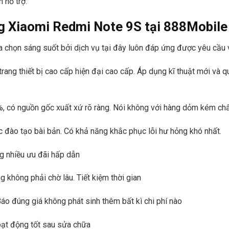
 hỗ trợ.
ng Xiaomi Redmi Note 9S tại
888Mobil
a chọn sáng suốt bởi dịch vụ tại đây luôn đáp ứng được yêu cầu 
ang thiết bị cao cấp hiện đại cao cấp. Áp dụng kĩ thuật mới và q
%, có nguồn gốc xuất xứ rõ ràng. Nói không với hàng dỏm kém ch
ợc đào tạo bài bản. Có khả năng khắc phục lỗi hư hỏng khó nhất.
ng nhiều ưu đãi hấp dẫn
 không phải chờ lâu. Tiết kiệm thời gian
 Báo đúng giá không phát sinh thêm bất kì chi phí nào
ạt động tốt sau sửa chữa