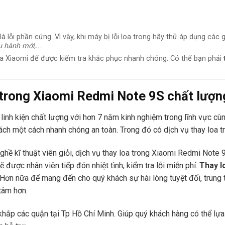
lỗi phần cứng. Vì vậy, khi máy bị lỗi loa trong hãy thử áp dụng các g
u hành mới,..
.
 Xiaomi để được kiểm tra khắc phục nhanh chóng. Có thể bạn phải
a trong Xiaomi Redmi Note 9S chất lượ
linh kiện chất lượng với hơn 7 năm kinh nghiệm trong lĩnh vực cù
ách một cách nhanh chóng an toàn. Trong đó có dịch vụ thay loa 
 nghề kĩ thuật viên giỏi, dịch vụ thay loa trong Xiaomi Redmi No
ẽ được nhân viên tiếp đón nhiệt tình, kiểm tra lỗi miễn phí.
Thay l
g. Hơn nữa để mang đến cho quý khách sự hài lòng tuyệt đối, trung
tâm hơn.
hắp các quận tại Tp Hồ Chí Minh. Giúp quý khách hàng có thể lựa 