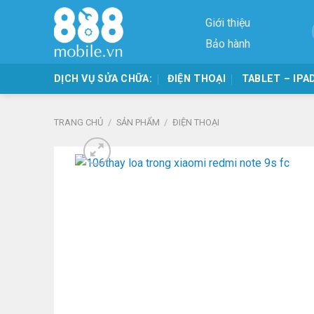
Skip
Giới thiệu
to
content
Bảo hành
DỊCH VỤ SỬA CHỮA:
ĐIỆN THOẠI
TABLET – IPA
TRANG CHỦ
/
SẢN PHẨM
/
ĐIỆN THOẠI