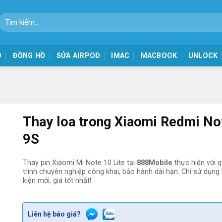
Tìm
kiếm:
D
ĐỒNG HỒ
SỬA AIRPOD
IMAC
MACBOOK
UNLOCK
Thay loa trong Xiaomi Redmi No
9S
Thay pin Xiaomi Mi Note 10 Lite tại
888Mobile
thực hiện với 
trình chuyên nghiệp công khai, bảo hành dài hạn. Chỉ sử dụng 
kiện mới, giá tốt nhất!
Liên hệ báo giá?