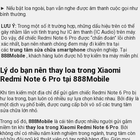
► Nếu bật loa ngoài, bạn vẫn nghe được âm thanh cuộc gọi như
bình thường.
LƯU Ý:
Trong một số ít trường hợp, những dấu hiệu trên có thể
gây nhầm lẫn với tình trạng hư IC âm thanh (IC Audio) trên máy.
Do vậy, để chiếc Redmi Note 6 Pro được “chẩn đoán” lỗi chính
xác nhất, bạn nên nhanh chóng đem máy đi kiểm tra tại
các
trung tâm sửa chữa smartphone
chuyên nghiệp. Tại
888Mobile
, khách hàng luôn được hỗ trợ kiểm tra máy miễn phí.
Lý do bạn nên thay loa trong Xiaomi
Redmi Note 6 Pro tại
888Mobile
Khi tìm kiếm một địa chỉ để gửi gắm chiếc Redmi Note 6 Pro bị
hư loa trong, bạn luôn có nhiều sự lựa chọn khác nhau. Bởi đây là
một dịch vụ phổ biến, được cung cấp bởi vô số các trung tâm
sửa chữa lớn nhỏ.
Trong số đó,
888Mobile
là cái tên được nhiều người gửi gắm
niềm tin khi
thay loa trong Xiaomi Redmi Note 6 Pro
. Bởi
không chỉ có nhiều năm kinh nghiệm trong ngành, trung tâm còn
sở hữu đội ngũ kỹ thuật viên có tay nghề hàng đầu. Giúp mọi