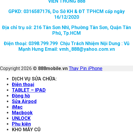
VIỄN THÔNG 888
GPKD: 0316587176, Do Sở KH & ĐT TPHCM cấp ngày
16/12/2020
Địa chỉ trụ sở: 216 Tân Sơn Nhì, Phường Tân Sơn, Quận Tân
Phú, Tp.HCM
Điện thoại: 0398.799.799 Chịu Trách Nhiệm Nội Dung : Vũ
Mạnh Hưng Email: vmh_888@yahoo.com.vn
Copyright 2026 ©
888mobile.vn
Thay Pin iPhone
DỊCH VỤ SỬA CHỮA:
Điện thoại
TABLET – IPAD
Đồng hồ
Sửa Airpod
iMac
Macbook
UNLOCK
Phụ kiện
KHO MÁY CŨ