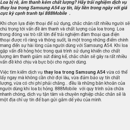
Loa bị rè, âm thanh kém chất lượng? Hãy trải nghiệm dịch vụ
thay loa trong Samsung A54 uy tín, lấy liền trong ngày với giá
cực kỳ cạnh tranh tại 888Mobile .
Khi chọn lựa điện thoại để sử dụng, chắc chắn rất nhiều người sẽ
chú trọng tới vấn đề âm thanh và chất lượng của loa trong. Loa
trong đóng vai trò rất lớn để trải nghiệm đàm thoại qua điện
thoại được rõ ràng và thông suốt, là một trong những điểm chính
mang đến sự hài lòng của người dùng với Samsung A54. Khi loa
gặp vấn đề hỏng hóc trong quá trình sử dụng khiến cho chất
lượng âm thanh giảm sút đáng kể, chắc chắn sẽ gây ra rất nhiều
vấn đề khó chịu và bực bội cho người dùng.
Việc tìm kiếm dịch vụ
thay loa trong Samsung A54
vừa có thể
lấy ngay mà không cần chờ đợi lâu, vừa đảm bảo uy tín chất
lượng, vừa có chi phí phải chăng… đều là những băn khoăn của
người dùng khi loa bị hỏng. 888Mobile với quy trình sửa chữa
nhanh chóng, dịch vụ tận tâm và chuyên nghiệp chắc chắn sẽ là
một địa chỉ uy tín để bạn gửi gắm dế yêu của mình.