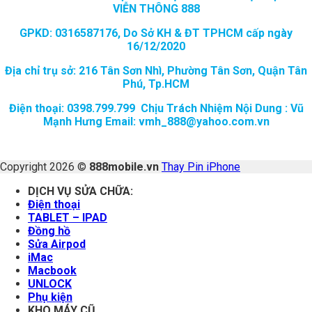
VIỄN THÔNG 888
GPKD: 0316587176, Do Sở KH & ĐT TPHCM cấp ngày
16/12/2020
Địa chỉ trụ sở: 216 Tân Sơn Nhì, Phường Tân Sơn, Quận Tân
Phú, Tp.HCM
Điện thoại: 0398.799.799 Chịu Trách Nhiệm Nội Dung : Vũ
Mạnh Hưng Email: vmh_888@yahoo.com.vn
Copyright 2026 ©
888mobile.vn
Thay Pin iPhone
DỊCH VỤ SỬA CHỮA:
Điện thoại
TABLET – IPAD
Đồng hồ
Sửa Airpod
iMac
Macbook
UNLOCK
Phụ kiện
KHO MÁY CŨ