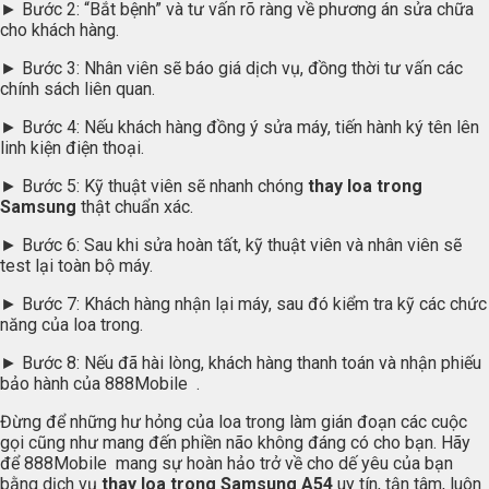
► Bước 2: “Bắt bệnh” và tư vấn rõ ràng về phương án sửa chữa
cho khách hàng.
► Bước 3: Nhân viên sẽ báo giá dịch vụ, đồng thời tư vấn các
chính sách liên quan.
► Bước 4: Nếu khách hàng đồng ý sửa máy, tiến hành ký tên lên
linh kiện điện thoại.
► Bước 5: Kỹ thuật viên sẽ nhanh chóng
thay loa trong
Samsung
thật chuẩn xác.
► Bước 6: Sau khi sửa hoàn tất, kỹ thuật viên và nhân viên sẽ
test lại toàn bộ máy.
► Bước 7: Khách hàng nhận lại máy, sau đó kiểm tra kỹ các chức
năng của loa trong.
► Bước 8: Nếu đã hài lòng, khách hàng thanh toán và nhận phiếu
bảo hành của 888Mobile .
Đừng để những hư hỏng của loa trong làm gián đoạn các cuộc
gọi cũng như mang đến phiền não không đáng có cho bạn. Hãy
để 888Mobile mang sự hoàn hảo trở về cho dế yêu của bạn
bằng dịch vụ
thay loa trong Samsung A54
uy tín, tận tâm, luôn