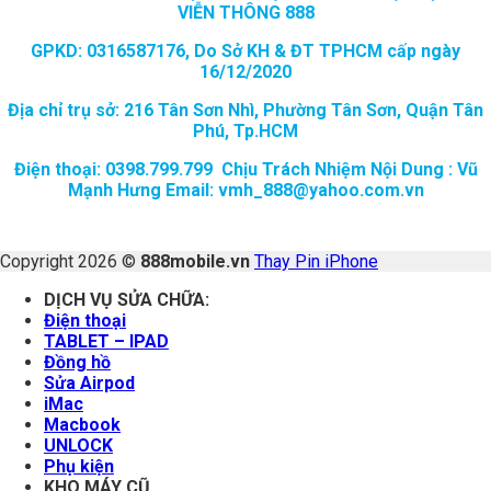
VIỄN THÔNG 888
GPKD: 0316587176, Do Sở KH & ĐT TPHCM cấp ngày
16/12/2020
Địa chỉ trụ sở: 216 Tân Sơn Nhì, Phường Tân Sơn, Quận Tân
Phú, Tp.HCM
Điện thoại: 0398.799.799 Chịu Trách Nhiệm Nội Dung : Vũ
Mạnh Hưng Email: vmh_888@yahoo.com.vn
Copyright 2026 ©
888mobile.vn
Thay Pin iPhone
DỊCH VỤ SỬA CHỮA:
Điện thoại
TABLET – IPAD
Đồng hồ
Sửa Airpod
iMac
Macbook
UNLOCK
Phụ kiện
KHO MÁY CŨ