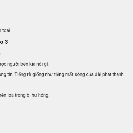
 toái
no 3
:
ợc người bên kia nói gì.
ông tin. Tiếng rè giống như tiếng mất sóng của đài phát thanh.
ên loa trong bị hư hỏng.