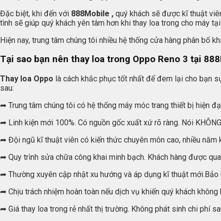
Đặc biệt, khi đến với
888Mobile
,
quý khách sẽ được kĩ thuật viên
tình sẽ giúp quý khách yên tâm hơn khi thay loa trong cho máy tại
Hiện nay, trung tâm chúng tôi nhiều hệ thống cửa hàng phân bố kh
Tại sao bạn nên thay loa trong Oppo Reno 3 tại
888
Thay loa Oppo
là cách khắc phục tốt nhất để đem lại cho bạn sự 
sau:
➦ Trung tâm chúng tôi có hệ thống máy móc trang thiết bị hiện đ
➦ Linh kiện mới 100%. Có nguồn gốc xuất xứ rõ ràng. Nói KHÔNG vớ
➦ Đội ngũ kĩ thuật viên có kiến thức chuyên môn cao, nhiều năm
➦ Quy trình sửa chữa công khai minh bạch. Khách hàng được quan s
➦ Thường xuyên cập nhật xu hướng và áp dụng kĩ thuật mới.Bảo h
➦ Chịu trách nhiệm hoàn toàn nếu dịch vụ khiến quý khách không h
➦ Giá thay loa trong rẻ nhất thị trường. Không phát sinh chi phí 