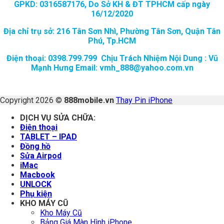
GPKD: 0316587176, Do Sở KH & ĐT TPHCM cấp ngày
16/12/2020
Địa chỉ trụ sở: 216 Tân Sơn Nhì, Phường Tân Sơn, Quận Tân
Phú, Tp.HCM
Điện thoại: 0398.799.799 Chịu Trách Nhiệm Nội Dung : Vũ
Mạnh Hưng Email: vmh_888@yahoo.com.vn
Copyright 2026 ©
888mobile.vn
Thay Pin iPhone
DỊCH VỤ SỬA CHỮA:
Điện thoại
TABLET – IPAD
Đồng hồ
Sửa Airpod
iMac
Macbook
UNLOCK
Phụ kiện
KHO MÁY CŨ
Kho Máy Cũ
Bảng Giá Màn Hình iPhone