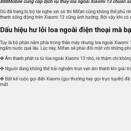
888Mobile cung cấp dịch vụ thay loa ngoài Xiaomi 13 chuẩn xá
Dù đã trang bị bộ tai nghe xịn sò thì Mifan cũng không thể phủ n
thanh sống động trên Xiaomi 13 cũng ảnh hưởng. Bởi vậy khi có 
Dấu hiệu hư lỗi loa ngoài điện thoại mà bạ
Tuy là bộ phận nằm phía trong thân máy nhưng loa ngoài Xiaomi 
ngấm nước quá lâu. Lúc này, Mifan sẽ phải đối mặt với những ph
✤ Âm thanh phát ra từ loa ngoài Xiaomi 13 nhỏ, rè thậm chí không 
✤ Người dùng không thể trải nghiệm trọn vẹn âm thanh khi giải trí
✤ Bất kể cuộc gọi đến Xiaomi (gọi thường hay gọi trực tuyến) đề 
mất.