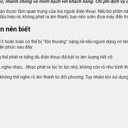
c, nhanh chóng và minh bạch với khách hàng. Chi phí dịch vụ c
hận được tầm quan trọng của loa ngoài điện thoại. Nếu bộ phần nà
dấu hiệu rè, không phát ra âm thanh, bạn nên sớm đưa máy đến t
n nên biết
13 hoàn toàn có thể bị “tổn thương” nặng nề nếu người dùng vô t
iền phức sau đây:
thể phát ra tiếng dù điện thoại đã bật to âm lượng hết cỡ.
, nghe nhạc,…Nhạc phát ra lúc to lúc nhỏ, không còn rõ như bình t
không thể nghe rõ âm thanh từ đối phương. Tuy nhiên khi sử dụng l