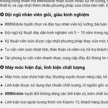
Không bỗng nhiên mà 888Mobile nhận được nhiều sự tin tưởng, hà
thiết bị và cập nhật thêm nhiều phương pháp sửa chữa tiên tiến. 
✪
Đội ngũ nhân viên giỏi, giàu kinh nghiệm
►
888Mobile tuyển chọn và đào tạo nhân viên kỹ lưỡng, bài bản 
►
Đội ngũ kỹ thuật dày dặn kinh nghiệm với 5 – 10 năm trong ngà
►
Kỹ thuật viên luôn được cập nhật phương pháp thay sửa mới, ti
►
Tư vấn viên luôn nhiệt tình, thân thiện và niềm nở, hỗ trợ khách 
►
Tác phong tư vấn viên nhanh nhẹn, cung cấp đầy đủ thông tin 
✪
Máy móc hiện đại, linh kiện chất lượng
►
Máy móc sửa chữa hiện đại, thường xuyên được nâng cấp, hỗ tr
►
Linh kiện được sử dụng đạt chuẩn chất lượng, rõ nguồn gốc xu
► 888Mobile
tuyệt đối không dùng các linh kiện cũ, kém chất lượ
►
Linh kiện loa ngoài tương thích với Xiaomi 13, khách hàng được 