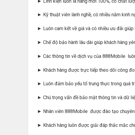
► Linh kiện luôn là hàng mới 100%, có chất lượ
► Kỹ thuật viên lành nghề, có nhiều năm kinh 
► Luôn cam kết về giá và có nhiều ưu đãi giúp k
► Chế độ bảo hành lâu dài giúp khách hàng yê
► Các thông tin về dịch vụ của 888Mobile luô
► Khách hàng được trực tiếp theo dõi công đ
► Luôn đảm bảo yếu tố trung thực trong quá tr
► Chú trọng vấn đề bảo mật thông tin và dữ li
► Nhân viên 888Mobile được đào tạo chuyên ng
► Khách hàng luôn được giải đáp thắc mắc ch