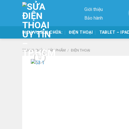
Skip
Giới thiệu
to
content
Bảo hành
DỊCH VỤ SỬA CHỮA:
ĐIỆN THOẠI
TABLET – IPA
TRANG CHỦ
/
SẢN PHẨM
/
ĐIỆN THOẠI