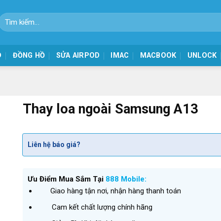
Tìm
kiếm:
D
ĐỒNG HỒ
SỬA AIRPOD
IMAC
MACBOOK
UNLOCK
Thay loa ngoài Samsung A13
Liên hệ báo giá?
Ưu Điểm Mua Sắm Tại
888 Mobile:
Giao hàng tận nơi, nhận hàng thanh toán
Cam kết chất lượng chính hãng