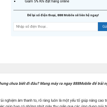
Giảm 5% Khi đặt hàng online
Để lại số điện thoại, 888 Mobile sẽ liên hệ ngay!
ưng chưa biết đi đâu? Mang máy ra ngay 888Mobile để trải n
i nghiệm âm thanh to, rõ ràng luôn là một yếu tố giúp nâng cao 
việc giúp bạn có những phút giây thư giãn qua các ứng dụng giải t