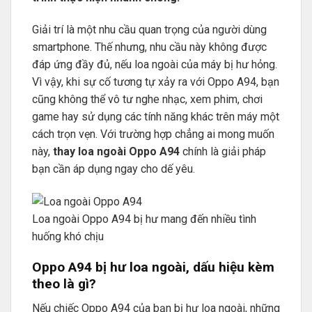
Giải trí là một nhu cầu quan trọng của người dùng
smartphone. Thế nhưng, nhu cầu này không được
đáp ứng đầy đủ, nếu loa ngoài của máy bị hư hỏng.
Vì vậy, khi sự cố tương tự xảy ra với Oppo A94, bạn
cũng không thể vô tư nghe nhạc, xem phim, chơi
game hay sử dụng các tính năng khác trên máy một
cách trọn vẹn. Với trường hợp chẳng ai mong muốn
này,
thay loa ngoài Oppo A94
chính là giải pháp
bạn cần áp dụng ngay cho dế yêu.
Loa ngoài Oppo A94 bị hư mang đến nhiều tình
huống khó chịu
Oppo A94 bị hư loa ngoài, dấu hiệu kèm
theo là gì?
Nếu chiếc Oppo A94 của bạn bị hư loa ngoài, những