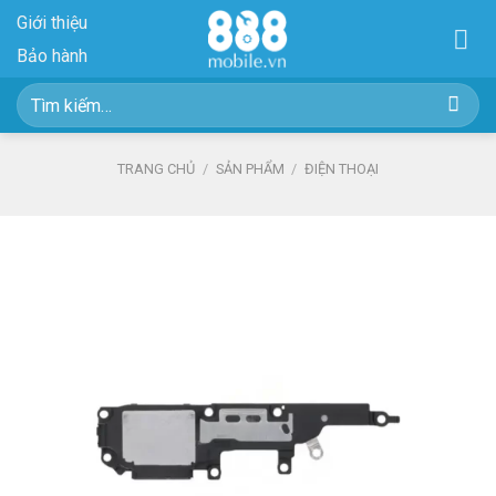
Skip
Giới thiệu
to
Bảo hành
content
Tìm
kiếm:
TRANG CHỦ
/
SẢN PHẨM
/
ĐIỆN THOẠI