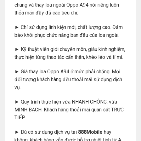
chung và thay loa ngoài Oppo A94 nói riêng luôn
thỏa mãn đầy đủ các tiêu chí:
► Chỉ sử dụng linh kiện mới, chất lượng cao. Đảm
bảo khôi phục chức năng ban đầu của loa ngoài.
► Kỹ thuật viên giỏi chuyên môn, giàu kinh nghiệm,
thực hiện từng thao tác cẩn thận, khéo léo và tỉ mỉ.
► Giá thay loa Oppo A94 ở mức phải chăng. Mọi
đối tượng khách hàng đều thoải mái sử dụng dịch
vụ.
► Quy trình thực hiện vừa NHANH CHÓNG, vừa
MINH BẠCH. Khách hàng thoải mái quan sát TRỰC
TIẾP.
► Dù có sử dụng dịch vụ tại
888Mobile
hay
không, khách hàng vẫn được hỗ trợ nhiệt tình từ A