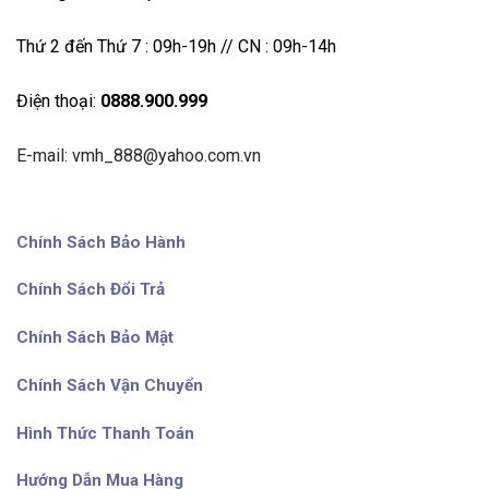
Thứ 2 đến Thứ 7 : 09h-19h // CN : 09h-14h
Điện thoại:
0888.900.999
E-mail: vmh_888@yahoo.com.vn
Chính Sách Bảo Hành
Chính Sách Đổi Trả
Chính Sách Bảo Mật
Chính Sách Vận Chuyển
Hình Thức Thanh Toán
Hướng Dẫn Mua Hàng