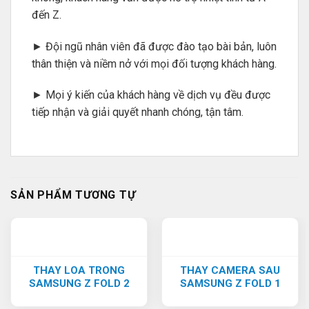
đến Z.
► Đội ngũ nhân viên đã được đào tạo bài bản, luôn
thân thiện và niềm nở với mọi đối tượng khách hàng.
► Mọi ý kiến của khách hàng về dịch vụ đều được
tiếp nhận và giải quyết nhanh chóng, tận tâm.
SẢN PHẨM TƯƠNG TỰ
THAY LOA TRONG
THAY CAMERA SAU
SAMSUNG Z FOLD 2
SAMSUNG Z FOLD 1