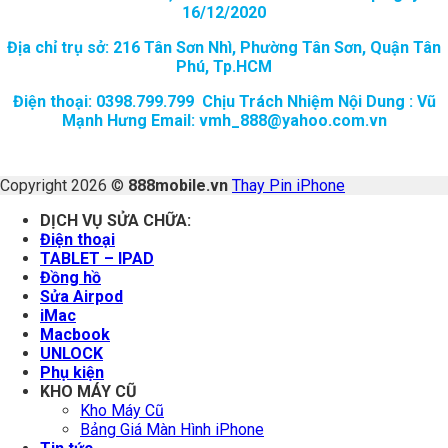
16/12/2020
Địa chỉ trụ sở: 216 Tân Sơn Nhì, Phường Tân Sơn, Quận Tân
Phú, Tp.HCM
Điện thoại: 0398.799.799 Chịu Trách Nhiệm Nội Dung : Vũ
Mạnh Hưng Email: vmh_888@yahoo.com.vn
Copyright 2026 ©
888mobile.vn
Thay Pin iPhone
DỊCH VỤ SỬA CHỮA:
Điện thoại
TABLET – IPAD
Đồng hồ
Sửa Airpod
iMac
Macbook
UNLOCK
Phụ kiện
KHO MÁY CŨ
Kho Máy Cũ
Bảng Giá Màn Hình iPhone