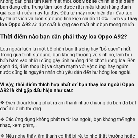
Không cần phải tìm kiếm mệt mỏi,
888Mobile
chính là địa điểm
bạn đang cần. Trung tâm luôn được rất nhiều khách hàng đánh
giá cao khi sửa máy tại đây. Đầu tư máy móc hiện đại, đào tạo
kỹ thuật viên và luôn sử dụng linh kiện chuẩn 100%. Dịch vụ
thay
loa Oppo A92
sẽ đạt chất lượng cao nhất như bạn mong muốn.
Thời điểm nào bạn cần phải thay loa Oppo A92?
Loa ngoài luôn là một bộ phận bạn thường hay “bỏ quên” nhất.
Trong quá trình sử dụng, bạn không thường vệ sinh nó, làm bụi
bẩn bám vào nhiều cũng gây ảnh hưởng đến chất lượng loa. Bên
cạnh đó, điện thoại bị va chạm mạnh với vật cứng, hay ngấm
nước cũng là nguyên nhân chủ yếu dẫn đến hư hỏng loa ngoài.
Vì vậy, thời điểm thích hợp nhất để bạn thay loa ngoài Oppo
A92 là khi gặp dấu hiệu như sau:
❖ Điện thoại không phát ra âm thanh nhạc chuông dù bạn đã bật
chế độ bình thường.
❖ Các ứng dụng không phát ra từ loa ngoài, bạn không thể nghe
nhạc, xem phim,…
❖ Nếu nghe thấy, âm thanh có thể bị rè, to nhỏ thất thường hoặc