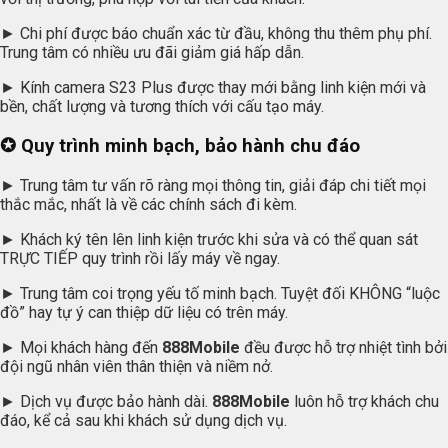
► Chi phí được báo chuẩn xác từ đầu, không thu thêm phụ phí.
Trung tâm có nhiều ưu đãi giảm giá hấp dẫn.
► Kính camera S23 Plus được thay mới bằng linh kiện mới và
bền, chất lượng và tương thích với cấu tạo máy.
✪ Quy trình minh bạch, bảo hành chu đáo
► Trung tâm tư vấn rõ ràng mọi thông tin, giải đáp chi tiết mọi
thắc mắc, nhất là về các chính sách đi kèm.
► Khách ký tên lên linh kiện trước khi sửa và có thể quan sát
TRỰC TIẾP quy trình rồi lấy máy về ngay.
► Trung tâm coi trọng yếu tố minh bạch. Tuyệt đối KHÔNG “luộc
đồ” hay tự ý can thiệp dữ liệu có trên máy.
► Mọi khách hàng đến
888Mobile
đều được hỗ trợ nhiệt tình bởi
đội ngũ nhân viên thân thiện và niềm nở.
► Dịch vụ được bảo hành dài.
888Mobile
luôn hỗ trợ khách chu
đáo, kể cả sau khi khách sử dụng dịch vụ.