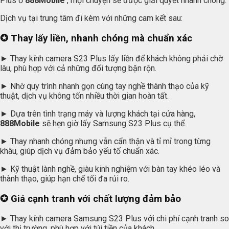
Plus ở
888Mobile
, mọi chuyện sẽ được giải quyết nhanh chóng.
Dịch vụ tại trung tâm đi kèm với những cam kết sau:
✪ Thay lấy liền, nhanh chóng mà chuẩn xác
► Thay kính camera S23 Plus lấy liền để khách không phải chờ
lâu, phù hợp với cả những đối tượng bận rộn.
► Nhờ quy trình nhanh gọn cùng tay nghề thành thạo của kỹ
thuật, dịch vụ không tốn nhiều thời gian hoàn tất.
► Dựa trên tình trạng máy và lượng khách tại cửa hàng,
888Mobile
sẽ hẹn giờ lấy Samsung S23 Plus cụ thể.
► Thay nhanh chóng nhưng vẫn cẩn thận và tỉ mỉ trong từng
khâu, giúp dịch vụ đảm bảo yếu tố chuẩn xác.
► Kỹ thuật lành nghề, giàu kinh nghiệm với bàn tay khéo léo và
thành thạo, giúp hạn chế tối đa rủi ro.
✪ Giá cạnh tranh với chất lượng đảm bảo
► Thay kính camera Samsung S23 Plus với chi phí cạnh tranh so
với thị trường, phù hợp với túi tiền của khách.