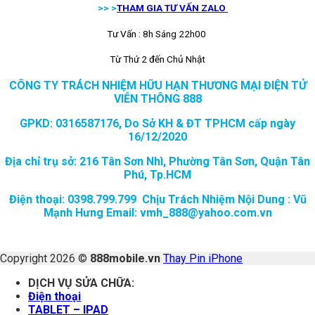
>> >
THAM GIA TƯ VẤN ZALO
Tư Vấn : 8h Sáng 22h00
Từ Thứ 2 đến Chủ Nhật
CÔNG TY TRÁCH NHIỆM HỮU HẠN THƯƠNG MẠI ĐIỆN TỬ
VIỄN THÔNG 888
GPKD: 0316587176, Do Sở KH & ĐT TPHCM cấp ngày
16/12/2020
Địa chỉ trụ sở: 216 Tân Sơn Nhì, Phường Tân Sơn, Quận Tân
Phú, Tp.HCM
Điện thoại: 0398.799.799 Chịu Trách Nhiệm Nội Dung : Vũ
Mạnh Hưng Email: vmh_888@yahoo.com.vn
Copyright 2026 ©
888mobile.vn
Thay Pin iPhone
DỊCH VỤ SỬA CHỮA:
Điện thoại
TABLET – IPAD