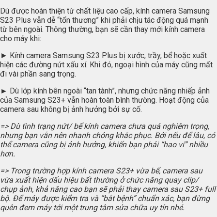
Dù được hoàn thiện từ chất liệu cao cấp, kính camera Samsung
S23 Plus vẫn dễ “tổn thương” khi phải chịu tác động quá mạnh
từ bên ngoài. Thông thường, bạn sẽ cần thay mới kính camera
cho máy khi:
► Kính camera Samsung S23 Plus bị xước, trầy, bể hoặc xuất
hiện các đường nứt xấu xí. Khi đó, ngoại hình của máy cũng mất
đi vài phần sang trọng.
►
Dù lớp kính bên ngoài “tan tành”, nhưng chức năng nhiếp ảnh
của Samsung S23+ vẫn hoàn toàn bình thường. Hoạt động của
camera sau không bị ảnh hưởng bởi sự cố.
=> Dù tình trạng nứt/ bể kính camera chưa quá nghiêm trọng,
nhưng bạn vẫn nên nhanh chóng khắc phục. Bởi nếu để lâu, có
thể camera cũng bị ảnh hưởng, khiến bạn phải “hao ví” nhiều
hơn.
=> Trong trường hợp kính camera S23+ vừa bể, camera sau
vừa xuất hiện dấu hiệu bất thường ở chức năng quay clip/
chụp ảnh, khả năng cao bạn sẽ phải thay camera sau S23+ full
bộ. Để máy được kiểm tra và “bắt bệnh” chuẩn xác, bạn đừng
quên đem máy tới một trung tâm sửa chữa uy tín nhé.