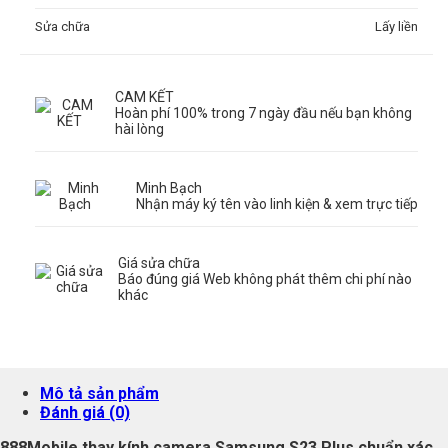
Sửa chữa
Lấy liền
CAM KẾT
Hoàn phí 100% trong 7 ngày đầu nếu bạn không
hài lòng
Minh Bạch
Nhận máy ký tên vào linh kiện & xem trực tiếp
Giá sửa chữa
Báo đúng giá Web không phát thêm chi phí nào
khác
Mô tả sản phẩm
Đánh giá (0)
888Mobile thay kính camera Samsung S23 Plus chuẩn xác