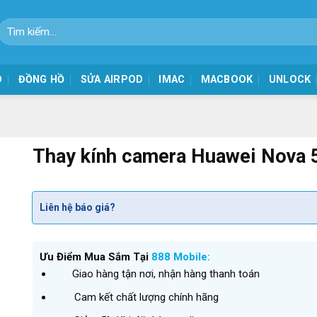
Tìm
kiếm:
D
ĐỒNG HỒ
SỬA AIRPOD
IMAC
MACBOOK
UNLOCK
Thay kính camera Huawei Nova 
Liên hệ báo giá?
Ưu Điểm Mua Sắm Tại
888 Mobile:
Giao hàng tận nơi, nhận hàng thanh toán
Cam kết chất lượng chính hãng