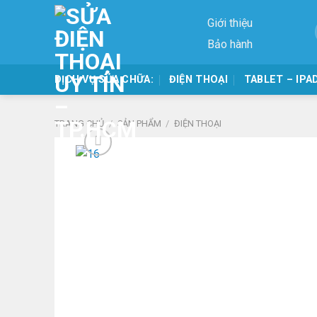
Skip
Giới thiệu
to
content
Bảo hành
DỊCH VỤ SỬA CHỮA:
ĐIỆN THOẠI
TABLET – IPA
TRANG CHỦ
/
SẢN PHẨM
/
ĐIỆN THOẠI