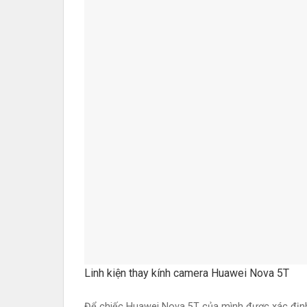
Linh kiện thay kính camera Huawei Nova 5T
Để chiếc Huawei Nova 5T của mình được xác định