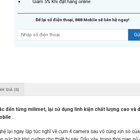
Giảm 5% Khi đặt hàng online
Để lại số điện thoại, 888 Mobile sẽ liên hệ ngay!
H GIÁ (0)
đến từng milimet, lại sử dụng linh kiện chất lượng cao và 
bile .
ệ lại ngay lập tức nghĩ về cụm 4 camera sau vô cùng xịn sò của m
sức hút khó cưỡng cho thiết bị này. Dẫu vậy, trong thời gian sử 