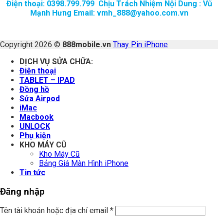
Điện thoại: 0398.799.799 Chịu Trách Nhiệm Nội Dung : Vũ
Mạnh Hưng Email: vmh_888@yahoo.com.vn
Copyright 2026 ©
888mobile.vn
Thay Pin iPhone
DỊCH VỤ SỬA CHỮA:
Điện thoại
TABLET – IPAD
Đồng hồ
Sửa Airpod
iMac
Macbook
UNLOCK
Phụ kiện
KHO MÁY CŨ
Kho Máy Cũ
Bảng Giá Màn Hình iPhone
Tin tức
Đăng nhập
Tên tài khoản hoặc địa chỉ email
*