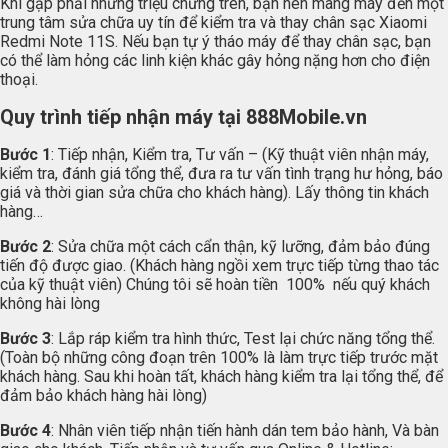
Khi gặp phải những triệu chứng trên, bạn nên mang máy đến một
trung tâm sửa chữa uy tín để kiểm tra và thay chân sạc Xiaomi
Redmi Note 11S. Nếu bạn tự ý tháo máy để thay chân sạc, bạn
có thể làm hỏng các linh kiện khác gây hỏng nặng hơn cho điện
thoại.
Quy trình tiếp nhận máy tại
888Mobile.vn
Bước 1
: Tiếp nhận, Kiểm tra, Tư vấn – (Kỹ thuật viên nhận máy,
kiểm tra, đánh giá tổng thể, đưa ra tư vấn tình trạng hư hỏng, báo
giá và thời gian sửa chữa cho khách hàng). Lấy thông tin khách
hàng…
Bước 2
: Sửa chữa một cách cẩn thận, kỹ lưỡng, đảm bảo đúng
tiến độ được giao. (Khách hàng ngồi xem trực tiếp từng thao tác
của kỹ thuật viên) Chúng tôi sẽ hoàn tiền 100% nếu quý khách
không hài lòng
Bước 3
: Lắp ráp kiểm tra hình thức, Test lại chức năng tổng thể.
(Toàn bộ những công đoạn trên 100% là làm trực tiếp trước mặt
khách hàng. Sau khi hoàn tất, khách hàng kiểm tra lại tổng thể, để
đảm bảo khách hàng hài lòng)
Bước 4
: Nhân viên tiếp nhận tiến hành dán tem bảo hành, Và bàn