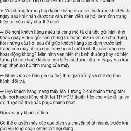
giao cho khách. Tiếp nhận và tư vấn qua Online & Hotline:
➣ Với những trường hợp khách hàng ở xa liên hệ trước khi đến thì
ngay sau khi nhận được tư vấn, nhân viên sẽ hỏi xem tình trạng
hiện tại của máy như thế nào?
➦ Đề nghị khách hàng miêu tả càng mô tả chi tiết, gửi hình ảnh
hoặc quay video gửi cho chúng tôi hoặc nhân viên sẽ chủ động
hỏi những câu hỏi sau để giúp khách hàng xác định trước tình
trạng của máy. Ví dụ như: máy bị nứt mặt kính thì cảm ứng còn
hoạt động không? Màn hình vẫn hiển thị bình thường hay có hiện
tượng bị sọc hoặc không còn hiển thị được nữa. ➣ Ngay sau khi
tiếp nhận sơ bộ tình trạng của máy
➦ Nhân viên sẽ báo giá cụ thể, thời gian xử lý và chế độ bảo
hành, đổi trả
➦ Hẹn khách hàng mang máy lên 1 trong 2 chi nhánh trung tâm
gần nơi khách hàng nhất tại TP HCM thuận tiện cho việc đi lại và
để được hỗ trợ khắc phục nhanh nhất.
Đối với quý khách ở tỉnh:
Có thể chuyển máy các qua dịch vụ chuyển phát nhanh, trước khi
gửi vui lòng soạn email với nội dung