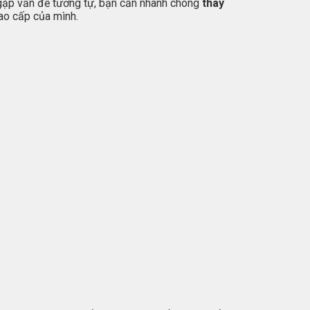
g gặp vấn đề tương tự, bạn cần nhanh chóng
thay
cao cấp của mình.