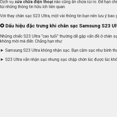
Dịch vụ
sửa chữa điện thoại
nào cũng ẩn chứa rủi ro. Để hạn ch
túi những thông tin hữu ích liên quan.
Với thay chân sạc S23 Ultra, một vài thông tin bạn nên lưu ý bao
✪ Dấu hiệu đặc trưng khi chân sạc Samsung S23 Ult
Những chiếc S23 Ultra “cao tuổi” thường dễ gặp vấn đề ở chân s
không mời mà đến. Chẳng hạn như:
► Samsung S23 Ultra không nhận sạc. Bạn cắm sạc như bình thườ
► S23 Ultra vẫn nhận sạc nhưng sạc chập chờn lúc được lúc khôn