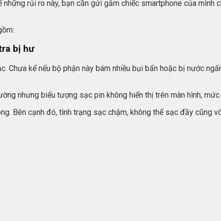
ế những rủi ro này, bạn cần gửi gắm chiếc smartphone của mình c
 gồm:
ra bị hư
ạc. Chưa kể nếu bộ phận này bám nhiều bụi bẩn hoặc bị nước ngấm
ng nhưng biểu tượng sạc pin không hiển thị trên màn hình, mức 
g. Bên cạnh đó, tình trạng sạc chậm, không thể sạc đầy cũng vô