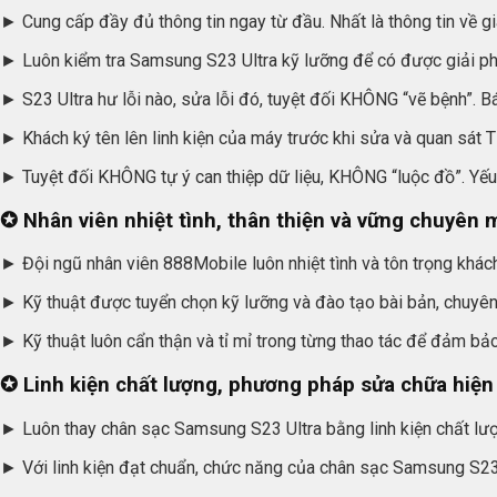
► Cung cấp đầy đủ thông tin ngay từ đầu. Nhất là thông tin về giá
► Luôn kiểm tra Samsung S23 Ultra kỹ lưỡng để có được giải pháp
► S23 Ultra hư lỗi nào, sửa lỗi đó, tuyệt đối KHÔNG “vẽ bệnh”. 
► Khách ký tên lên linh kiện của máy trước khi sửa và quan sát 
► Tuyệt đối KHÔNG tự ý can thiệp dữ liệu, KHÔNG “luộc đồ”. Yếu
✪ Nhân viên nhiệt tình, thân thiện và vững chuyên
► Đội ngũ nhân viên 888Mobile luôn nhiệt tình và tôn trọng khách
► Kỹ thuật được tuyển chọn kỹ lưỡng và đào tạo bài bản, chuyên
► Kỹ thuật luôn cẩn thận và tỉ mỉ trong từng thao tác để đảm bảo 
✪ Linh kiện chất lượng, phương pháp sửa chữa hiện
► Luôn thay chân sạc Samsung S23 Ultra bằng linh kiện chất lượ
► Với linh kiện đạt chuẩn, chức năng của chân sạc Samsung S23 