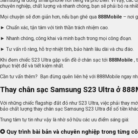
Samsung là dòng smartphone nổi tiếng và phổ biến. Vì vậy, các 
chuyên nghiệp, chất lượng và nhanh chóng, bạn sẽ phải bỏ ra nhiề
Mọi chuyện sẽ đơn giản hơn, nếu bạn ghé qua
888Mobile
– nơi g
► Chuẩn xác, tận tâm với tinh thần trách nhiệm cao.
► Nhanh chóng, công khai và minh bạch trong mọi công đoạn.
► Tư vấn rõ ràng, hỗ trợ nhiệt tình, bảo hành lâu dài và chu đáo.
Khi đem chiếc S23 Ultra gặp vấn đề ở chân sạc tới
888Mobile
, 
phục triệt để và tiết kiệm nhất.
Cần tư vấn thêm? Bạn đừng quên liên hệ với 888Mobile ngay nh
Thay chân sạc Samsung S23 Ultra ở 888M
Với những chiếc flagship đắt đỏ như S23 Ultra, việc phải thay m
bảo chất lượng thay chân sạc Samsung S23 Ultra để số tiền khách
Trung tâm tự tin như vậy là nhờ sở hữu các ưu điểm sáng giá:
✪ Quy trình bài bản và chuyên nghiệp trong từng c