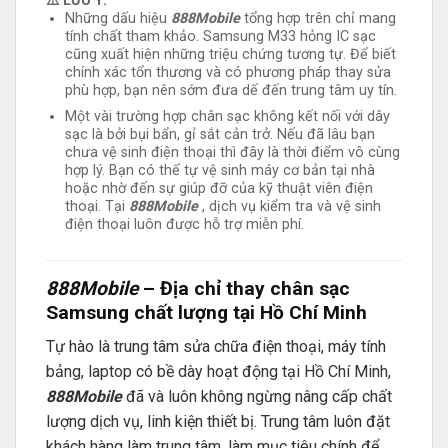
⚠️ LƯU Ý:
Những dấu hiệu
888Mobile
tổng hợp trên chỉ mang
tính chất tham khảo. Samsung M33 hỏng IC sạc
cũng xuất hiện những triệu chứng tương tự. Để biết
chính xác tổn thương và có phương pháp thay sửa
phù hợp, bạn nên sớm đưa dế đến trung tâm uy tín.
Một vài trường hợp chân sạc không kết nối với dây
sạc là bởi bụi bẩn, gỉ sắt cản trở. Nếu đã lâu bạn
chưa vệ sinh điện thoại thì đây là thời điểm vô cùng
hợp lý. Bạn có thể tự vệ sinh máy cơ bản tại nhà
hoặc nhờ đến sự giúp đỡ của kỹ thuật viên điện
thoại. Tại
888Mobile
, dịch vụ kiểm tra và vệ sinh
điện thoại luôn được hỗ trợ miễn phí.
888Mobile
– Địa chỉ thay chân sạc
Samsung chất lượng tại Hồ Chí Minh
Tự hào là trung tâm sửa chữa điện thoại, máy tính
bảng, laptop có bề dày hoạt động tại Hồ Chí Minh,
888Mobile
đã và luôn không ngừng nâng cấp chất
lượng dịch vụ, linh kiện thiết bị. Trung tâm luôn đặt
khách hàng làm trung tâm, làm mục tiêu chính để