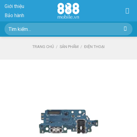
Skip
Giới thiệu
to
Bảo hành
content
Tìm
kiếm:
TRANG CHỦ
/
SẢN PHẨM
/
ĐIỆN THOẠI