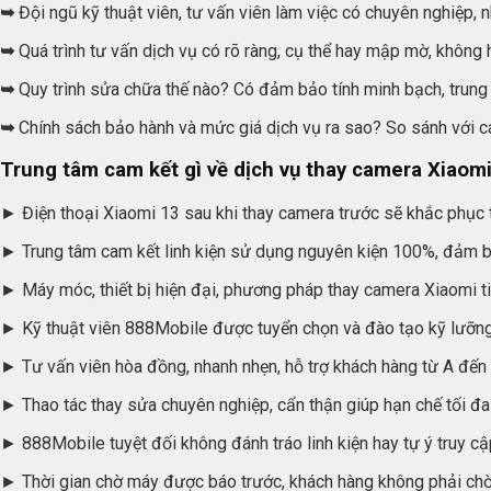
➥
Đội ngũ kỹ thuật viên, tư vấn viên làm việc có chuyên nghiệp, n
➥
Quá trình tư vấn dịch vụ có rõ ràng, cụ thể hay mập mờ, không
➥
Quy trình sửa chữa thế nào? Có đảm bảo tính minh bạch, trung
➥
Chính sách bảo hành và mức giá dịch vụ ra sao? So sánh với c
Trung tâm cam kết gì về dịch vụ thay camera Xiaom
► Điện thoại Xiaomi 13 sau khi thay camera trước sẽ khắc phục tr
► Trung tâm cam kết linh kiện sử dụng nguyên kiện 100%, đảm b
► Máy móc, thiết bị hiện đại, phương pháp thay camera Xiaomi tiê
► Kỹ thuật viên 888Mobile được tuyển chọn và đào tạo kỹ lưỡng
► Tư vấn viên hòa đồng, nhanh nhẹn, hỗ trợ khách hàng từ A đến 
► Thao tác thay sửa chuyên nghiệp, cẩn thận giúp hạn chế tối đa 
► 888Mobile tuyệt đối không đánh tráo linh kiện hay tự ý truy cậ
► Thời gian chờ máy được báo trước, khách hàng không phải chờ 