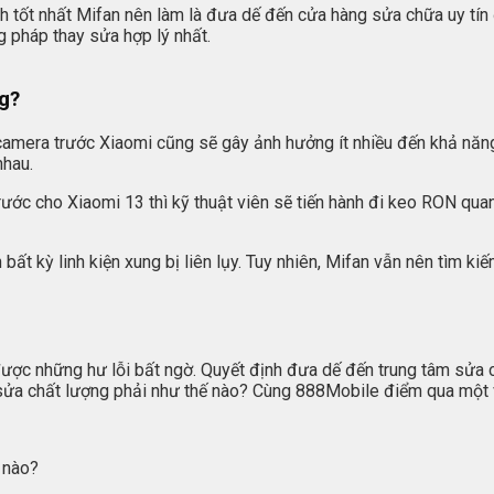
ách tốt nhất Mifan nên làm là đưa dế đến cửa hàng sửa chữa uy tín
g pháp thay sửa hợp lý nhất.
g?
ay camera trước Xiaomi cũng sẽ gây ảnh hưởng ít nhiều đến khả n
nhau.
ước cho Xiaomi 13 thì kỹ thuật viên sẽ tiến hành đi keo RON quan
bất kỳ linh kiện xung bị liên lụy. Tuy nhiên, Mifan vẫn nên tìm k
ược những hư lỗi bất ngờ. Quyết định đưa dế đến trung tâm sửa c
ửa chất lượng phải như thế nào? Cùng 888Mobile điểm qua một và
 nào?