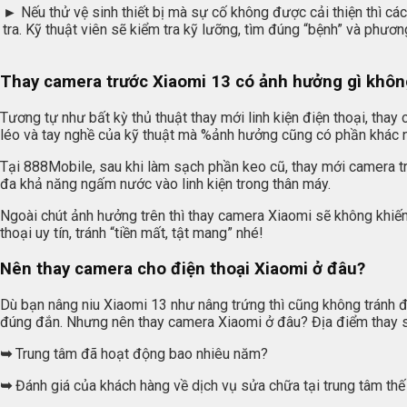
►
Nếu thử vệ sinh thiết bị mà sự cố không được cải thiện thì c
tra. Kỹ thuật viên sẽ kiểm tra kỹ lưỡng, tìm đúng “bệnh” và phươn
Thay camera trước Xiaomi 13 có ảnh hưởng gì khôn
Tương tự như bất kỳ thủ thuật thay mới linh kiện điện thoại, th
léo và tay nghề của kỹ thuật mà %ảnh hưởng cũng có phần khác 
Tại 888Mobile, sau khi làm sạch phần keo cũ, thay mới camera tr
đa khả năng ngấm nước vào linh kiện trong thân máy.
Ngoài chút ảnh hưởng trên thì thay camera Xiaomi sẽ không khiến 
thoại uy tín, tránh “tiền mất, tật mang” nhé!
Nên thay camera cho điện thoại Xiaomi ở đâu?
Dù bạn nâng niu Xiaomi 13 như nâng trứng thì cũng không tránh đ
đúng đắn. Nhưng nên thay camera Xiaomi ở đâu? Địa điểm thay s
➥
Trung tâm đã hoạt động bao nhiêu năm?
➥
Đánh giá của khách hàng về dịch vụ sửa chữa tại trung tâm thế