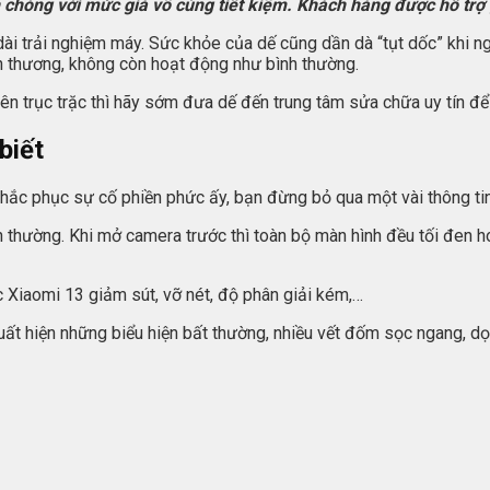
hóng với mức giá vô cùng tiết kiệm. Khách hàng được hỗ trợ gi
ài trải nghiệm máy. Sức khỏe của dế cũng dần dà “tụt dốc” khi ng
n thương, không còn hoạt động như bình thường.
 trục trặc thì hãy sớm đưa dế đến trung tâm sửa chữa uy tín để 
biết
hắc phục sự cố phiền phức ấy, bạn đừng bỏ qua một vài thông tin
thường. Khi mở camera trước thì toàn bộ màn hình đều tối đen ho
Xiaomi 13 giảm sút, vỡ nét, độ phân giải kém,…
t hiện những biểu hiện bất thường, nhiều vết đốm sọc ngang, dọc