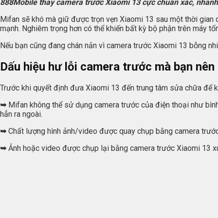
888Mobile thay camera trước Xiaomi 13 cực chuẩn xác, nhanh c
Mifan sẽ khó mà giữ được trọn vẹn Xiaomi 13 sau một thời gian d
mạnh. Nghiêm trọng hơn có thể khiến bất kỳ bộ phận trên máy tổ
Nếu bạn cũng đang chán nản vì camera trước Xiaomi 13 bỗng nhiên
Dấu hiệu hư lỗi camera trước mà bạn nên 
Trước khi quyết định đưa Xiaomi 13 đến trung tâm sửa chữa để k
➥
Mifan không thể sử dụng camera trước của điện thoại như bình 
hẳn ra ngoài.
➥
Chất lượng hình ảnh/video được quay chụp bằng camera trước 
➥
Ảnh hoặc video được chụp lại bằng camera trước Xiaomi 13 xuấ