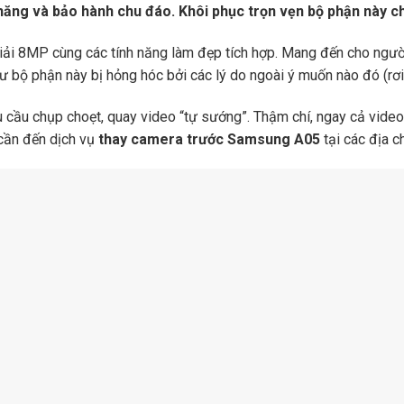
hăng và bảo hành chu đáo. Khôi phục trọn vẹn bộ phận này c
i 8MP cùng các tính năng làm đẹp tích hợp. Mang đến cho người 
 bộ phận này bị hỏng hóc bởi các lý do ngoài ý muốn nào đó (rơi 
cầu chụp choẹt, quay video “tự sướng”. Thậm chí, ngay cả video 
 cần đến dịch vụ
thay camera trước Samsung A05
tại các địa c