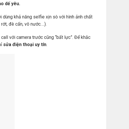
ho dế yêu.
dùng khả năng selfie xịn sò với hình ảnh chất
rớt, đè cấn, vô nước….).
call với camera trước cũng “bất lực”. Để khắc
hỉ
sửa điện thoại uy tín
.