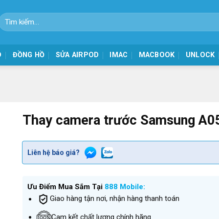
Tìm
kiếm:
D
ĐỒNG HỒ
SỬA AIRPOD
IMAC
MACBOOK
UNLOCK
Thay camera trước Samsung A0
Liên hệ báo giá?
Ưu Điểm Mua Sắm Tại
888 Mobile:
Giao hàng tận nơi, nhận hàng thanh toán
Cam kết chất lượng chính hãng