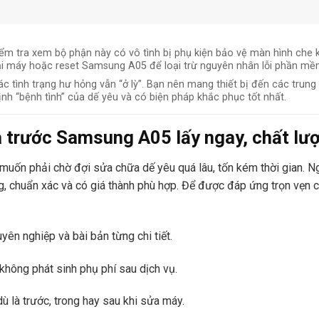
m tra xem bộ phận này có vô tình bị phụ kiện bảo vệ màn hình che 
lại máy hoặc reset Samsung A05 để loại trừ nguyên nhân lỗi phần mề
 tình trạng hư hỏng vẫn “ở lỳ”. Bạn nên mang thiết bị đến các trun
h “bệnh tình” của dế yêu và có biện pháp khắc phục tốt nhất.
 trước Samsung A05 lấy ngay, chất lượ
muốn phải chờ đợi sửa chữa dế yêu quá lâu, tốn kém thời gian. Ng
, chuẩn xác và có giá thành phù hợp. Để được đáp ứng trọn vẹn 
ên nghiệp và bài bản từng chi tiết.
không phát sinh phụ phí sau dịch vụ.
ù là trước, trong hay sau khi sửa máy.