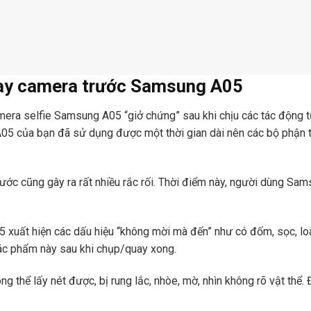
hay camera trước Samsung A05
era selfie Samsung A05 “giở chứng” sau khi chịu các tác động từ
05 của bạn đã sử dụng được một thời gian dài nên các bộ phận t
trước cũng gây ra rất nhiều rắc rối. Thời điểm này, người dùng Sa
xuất hiện các dấu hiệu “không mời mà đến” như có đốm, sọc, lo
ác phẩm này sau khi chụp/quay xong.
hể lấy nét được, bị rung lắc, nhòe, mờ, nhìn không rõ vật thể. Đ