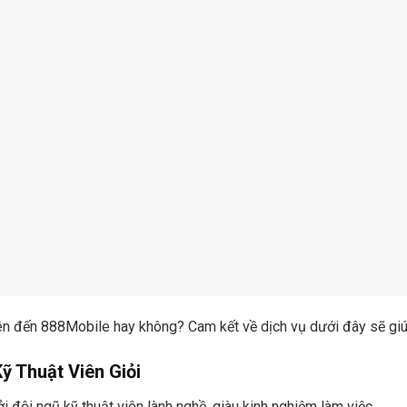
n đến 888Mobile hay không? Cam kết về dịch vụ dưới đây sẽ giúp
ỹ Thuật Viên Giỏi
đội ngũ kỹ thuật viên lành nghề, giàu kinh nghiệm làm việc.