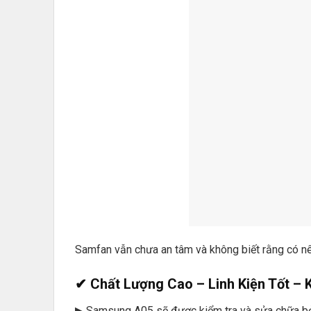
Samfan vẫn chưa an tâm và không biết rằng có nê
✔ Chất Lượng Cao – Linh Kiện Tốt – K
▶ Samsung A05 sẽ được kiểm tra và sửa chữa bởi 