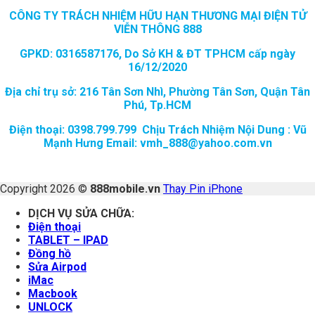
CÔNG TY TRÁCH NHIỆM HỮU HẠN THƯƠNG MẠI ĐIỆN TỬ
VIỄN THÔNG 888
GPKD: 0316587176, Do Sở KH & ĐT TPHCM cấp ngày
16/12/2020
Địa chỉ trụ sở: 216 Tân Sơn Nhì, Phường Tân Sơn, Quận Tân
Phú, Tp.HCM
Điện thoại: 0398.799.799 Chịu Trách Nhiệm Nội Dung : Vũ
Mạnh Hưng Email: vmh_888@yahoo.com.vn
Copyright 2026 ©
888mobile.vn
Thay Pin iPhone
DỊCH VỤ SỬA CHỮA:
Điện thoại
TABLET – IPAD
Đồng hồ
Sửa Airpod
iMac
Macbook
UNLOCK