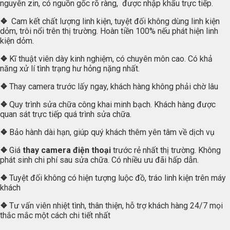
nguyên zin, có nguồn gốc rõ ràng, được nhập khẩu trực tiếp.
❖
Cam kết chất lượng linh kiện, tuyệt đối không dùng linh kiện
dỏm, trôi nổi trên thị trường. Hoàn tiền 100% nếu phát hiện linh
kiện dỏm.
❖
Kĩ thuật viên dày kinh nghiệm, có chuyên môn cao. Có khả
năng xử lí tình trạng hư hỏng nặng nhất.
❖
Thay camera trước lấy ngay, khách hàng không phải chờ lâu
❖
Quy trình sửa chữa công khai minh bạch. Khách hàng được
quan sát trực tiếp quá trình sửa chữa.
❖
Bảo hành dài hạn, giúp quý khách thêm yên tâm về dịch vụ
❖
Giá
thay camera điện thoại
trước rẻ nhất thị trường. Không
phát sinh chi phí sau sửa chữa. Có nhiều ưu đãi hấp dẫn.
❖
Tuyệt đối không có hiện tượng luộc đồ, tráo linh kiện trên máy
khách
❖
Tư vấn viên nhiệt tình, thân thiện, hỗ trợ khách hàng 24/7 mọi
thắc mắc một cách chi tiết nhất