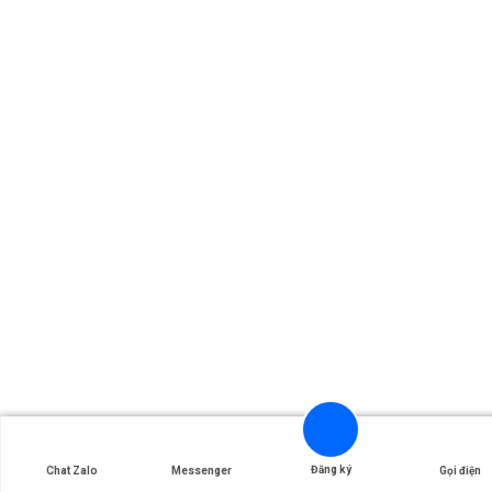
Đăng ký
Chat Zalo
Messenger
Gọi điện