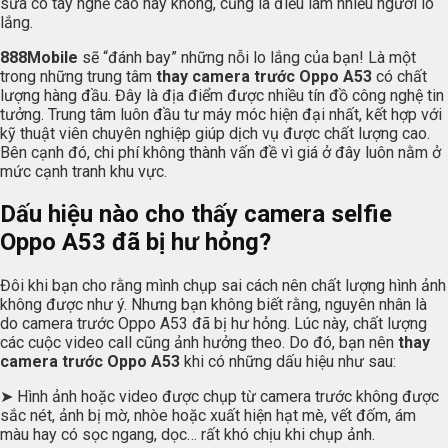
sửa có tay nghề cao hay không, cũng là điều làm nhiều người lo
lắng.
888Mobile
sẽ “đánh bay” những nỗi lo lắng của bạn! Là một
trong những trung tâm
thay camera trước Oppo A53
có chất
lượng hàng đầu. Đây là địa điểm được nhiều tín đồ công nghệ tin
tưởng. Trung tâm luôn đầu tư máy móc hiện đại nhất, kết hợp với
kỹ thuật viên chuyên nghiệp giúp dịch vụ được chất lượng cao.
Bên cạnh đó, chi phí không thành vấn đề vì giá ở đây luôn nằm ở
mức cạnh tranh khu vực.
Dấu hiệu nào cho thấy camera selfie
Oppo A53 đã bị hư hỏng?
Đôi khi bạn cho rằng mình chụp sai cách nên chất lượng hình ảnh
không được như ý. Nhưng bạn không biết rằng, nguyên nhân là
do camera trước Oppo A53 đã bị hư hỏng. Lúc này, chất lượng
các cuộc video call cũng ảnh hưởng theo. Do đó, bạn nên
thay
camera trước Oppo A53
khi có những dấu hiệu như sau:
➤ Hình ảnh hoặc video được chụp từ camera trước không được
sắc nét, ảnh bị mờ, nhòe hoặc xuất hiện hạt mè, vết đốm, ám
màu hay có sọc ngang, dọc… rất khó chịu khi chụp ảnh.