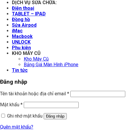
DỊCH VỤ SỬA CHỮA:
Điện thoại
TABLET – IPAD
Đồng hồ
Sửa Airpod
iMac
Macbook
UNLOCK
Phụ kiện
KHO MÁY CŨ
Kho Máy Cũ
Bảng Giá Màn Hình iPhone
Tin tức
Đăng nhập
Tên tài khoản hoặc địa chỉ email
*
Mật khẩu
*
Ghi nhớ mật khẩu
Đăng nhập
Quên mật khẩu?