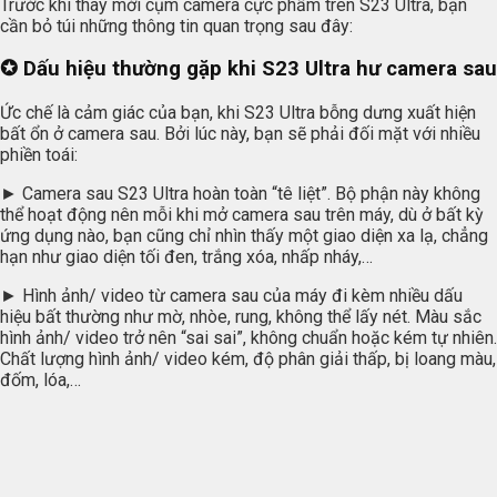
Trước khi thay mới cụm camera cực phẩm trên S23 Ultra, bạn
cần bỏ túi những thông tin quan trọng sau đây:
✪ Dấu hiệu thường gặp khi S23 Ultra hư camera sau
Ức chế là cảm giác của bạn, khi S23 Ultra bỗng dưng xuất hiện
bất ổn ở camera sau. Bởi lúc này, bạn sẽ phải đối mặt với nhiều
phiền toái:
► Camera sau S23 Ultra hoàn toàn “tê liệt”. Bộ phận này không
thể hoạt động nên mỗi khi mở camera sau trên máy, dù ở bất kỳ
ứng dụng nào, bạn cũng chỉ nhìn thấy một giao diện xa lạ, chẳng
hạn như giao diện tối đen, trắng xóa, nhấp nháy,…
► Hình ảnh/ video từ camera sau của máy đi kèm nhiều dấu
hiệu bất thường như mờ, nhòe, rung, không thể lấy nét. Màu sắc
hình ảnh/ video trở nên “sai sai”, không chuẩn hoặc kém tự nhiên.
Chất lượng hình ảnh/ video kém, độ phân giải thấp, bị loang màu,
đốm, lóa,…