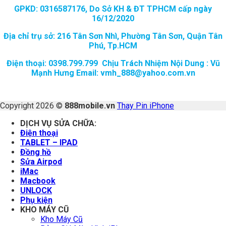
GPKD: 0316587176, Do Sở KH & ĐT TPHCM cấp ngày
16/12/2020
Địa chỉ trụ sở: 216 Tân Sơn Nhì, Phường Tân Sơn, Quận Tân
Phú, Tp.HCM
Điện thoại: 0398.799.799 Chịu Trách Nhiệm Nội Dung : Vũ
Mạnh Hưng Email: vmh_888@yahoo.com.vn
Copyright 2026 ©
888mobile.vn
Thay Pin iPhone
DỊCH VỤ SỬA CHỮA:
Điện thoại
TABLET – IPAD
Đồng hồ
Sửa Airpod
iMac
Macbook
UNLOCK
Phụ kiện
KHO MÁY CŨ
Kho Máy Cũ