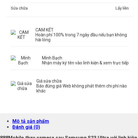
Sửa chữa
Lấy liền
CAM KẾT
Hoàn phí 100% trong 7 ngày đầu nếu bạn không
hài lòng
Minh Bạch
Nhận máy ký tên vào linh kiện & xem trực tiếp
Giá sửa chữa
Báo đúng giá Web không phát thêm chi phí nào
khác
Mô tả sản phẩm
Đánh giá (0)
888Mobile thay camera sau Samsung S23 Ultra với linh kiện