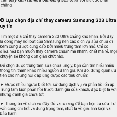
cần
thay kính camera Samsung S23 Ultra
với giá cực phải
chăng.
✪ Lựa chọn địa chỉ thay camera Samsung S23 Ultra
uy tín
Tìm một địa chỉ thay camera S23 Ultra chẳng khó khăn. Bởi đây
là dòng máy nổi bật của Samsung nên các dịch vụ sửa chữa đi
kèm cũng được cung cấp bởi nhiều trung tâm lớn nhỏ. Chỉ có
điều, nếu bạn muốn thay camera chuẩn mà nhanh, chất mà rẻ, mọi
chuyện sẽ không đơn giản chút nào.
Để chọn được trung tâm sửa chữa ưng ý, bạn cần tìm hiểu nhiều
thông tin, tham khảo nhiều nguồn đánh giá. Khi đó, đừng quên ưu
tiên cho những nơi đáp ứng được các tiêu chuẩn:
► Được nhiều người biết tới, sử dụng dịch vụ và phản hồi ổn áp.
Trung tâm luôn phản hồi trước đánh giá của khách, đặc biệt là với
những đánh giá chưa tốt.
► Thông tin về dịch vụ đầy đủ và rõ ràng để bạn tiện tra cứu. Tư
vấn cũng chi tiết và đúng trọng tâm, nhất là về giá, linh kiện và
bảo hành.