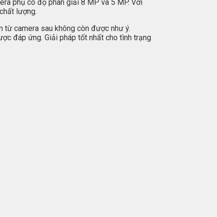
era phụ có độ phân giải 8 MP và 5 MP. Với
chất lượng.
m từ camera sau không còn được như ý.
ợc đáp ứng. Giải pháp tốt nhất cho tình trạng