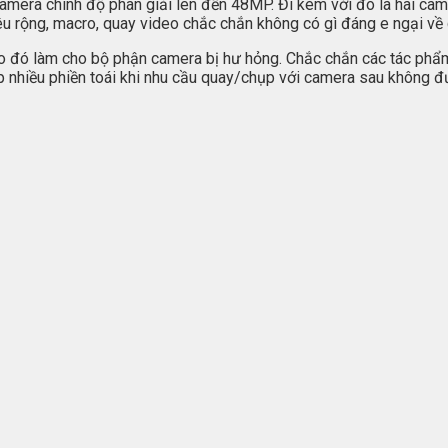
mera chính độ phân giải lên đến 48MP. Đi kèm với đó là hai cam
u rộng, macro, quay video chắc chắn không có gì đáng e ngại về 
o đó làm cho bộ phận camera bị hư hỏng. Chắc chắn các tác phẩ
 nhiều phiền toái khi nhu cầu quay/chụp với camera sau không đư