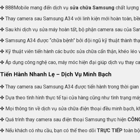
✤ 888Mobile mang đến dịch vụ
sửa chữa Samsung
chất lượng 
✤ Thay camera sau Samsung A34 với linh kiện mới hoàn toàn, bền,
✤ Sau khi dịch vụ sửa máy hoàn tất, bộ phận camera sau của Sa
✤ Samsung A34 được “chữa bệnh” bởi đội ngũ kỹ thuật thành thạo
✤ Kỹ thuật viên tiến hành các bước sửa chữa cẩn thận, khéo léo và 
✤ Áp dụng công nghệ cao, máy móc hiện đại giúp dịch vụ thay 
Tiến Hành Nhanh Lẹ – Dịch Vụ Minh Bạch
✤ Thay camera sau Samsung A34 được tiến hành trong thời gian n
✤ Dựa theo tình hình thực tế tại cửa hàng cũng như tình trạng máy
✤ Mọi thông tin về dịch vụ sửa chữa điện thoại đều minh bạch, kh
✤ Quá trình thay camera sau điện thoại Samsung thực hiện
CÔNG
✤ Nếu khách có nhu cầu, bạn có thể theo dõi
TRỰC TIẾP
toàn bộ