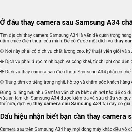
Ở đâu thay camera sau Samsung A34 chấ
Tìm địa chỉ thay camera Samsung A34 là vấn đề quan trọng hàng đ
gắm chiếc điện thoại của mình. Để có được một dịch vụ
thay ca
✤ Nơi này phải có dịch vụ chất lượng cao, kỹ thuật viên giỏi và sử
✤ Dịch vụ phải được minh bạch và công khai, từ chi phí cho đến q
✤ Dịch vụ thay camera sau điện thoại Samsung A34 phải có chế 
✤ Trung tâm có tiếng trong nghề, hỗ trợ và chăm sóc khách hàng ch
Đừng lo lắng nếu như Samfan vẫn chưa biết đến nơi nào để có đ
vừa an tâm khi Samsung A34 được kiểm tra và sửa chữa với quy trì
thế nữa, dịch vụ
thay camera sau Samsung A34
tại đây có giá 
Dấu hiệu nhận biết bạn cần thay camera
Camera sau trên Samsung A34 hay mọi dòng máy khác đều vô cùn