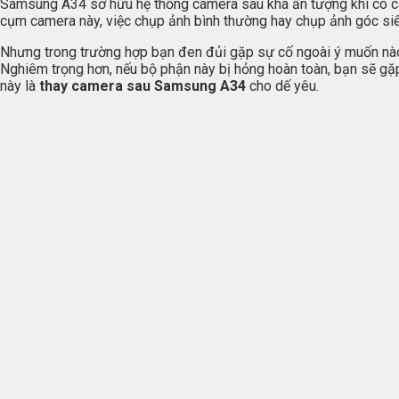
Samsung A34 sở hữu hệ thống camera sau khá ấn tượng khi có ca
cụm camera này, việc chụp ảnh bình thường hay chụp ảnh góc siê
Nhưng trong trường hợp bạn đen đủi gặp sự cố ngoài ý muốn nà
Nghiêm trọng hơn, nếu bộ phận này bị hỏng hoàn toàn, bạn sẽ gặp
này là
thay camera sau Samsung A34
cho dế yêu.