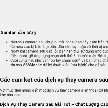
Samfan cần lưu ý
Nếu như camera sau chụp bị mờ, nhòe, bạn hãy đảm bảo rằn
Camera sau bị bám bụi bẩn, dấu vân tay hoặc vô tình bị che
Ngay khi camera sau gặp lỗi, bạn nên thử sử dụng ứng dụn
điện thoại, gỡ ứng dụng chụp ảnh thứ 3 có trên máy. Bởi t
Cuối cùng, nếu như vẫn “bó tay chấm com” và bạn chắc ch
tín
như
888Mobile
để kỹ thuật viên “bắt bệnh” cho dế yêu.
Các cam kết của dịch vụ thay camera sa
Với mục tiêu mang đến một dịch vụ thay camera điện thoại tốt n
khe như sau:
Dịch Vụ Thay Camera Sau Giá Tốt – Chất Lượng Ca