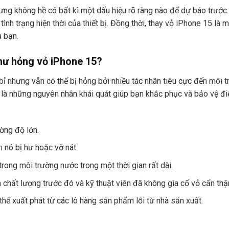
hưng không hề có bất kì một dấu hiệu rõ ràng nào để dự báo trước.
tình trạng hiện thời của thiết bị. Đồng thời, thay vỏ iPhone 15 l
a bạn.
hư hỏng vỏ iPhone 15?
bỉ nhưng vẫn có thể bị hỏng bởi nhiều tác nhân tiêu cực đến môi 
là những nguyên nhân khái quát giúp bạn khắc phục và bảo vệ điệ
ờng độ lớn.
 nó bị hư hoặc vỡ nát.
rong môi trường nước trong một thời gian rất dài.
 chất lượng trước đó và kỹ thuật viên đã không gia cố vỏ cẩn thận 
hể xuất phát từ các lô hàng sản phẩm lỗi từ nhà sản xuất.