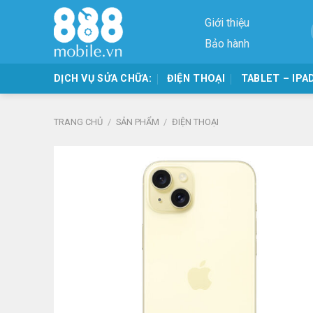
Skip
Giới thiệu
to
content
Bảo hành
DỊCH VỤ SỬA CHỮA:
ĐIỆN THOẠI
TABLET – IPA
TRANG CHỦ
/
SẢN PHẨM
/
ĐIỆN THOẠI