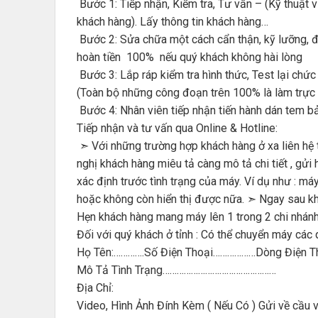
Bước 1: Tiếp nhận, Kiểm tra, Tư vấn – (Kỹ thuật v
khách hàng). Lấy thông tin khách hàng…
Bước 2: Sửa chữa một cách cẩn thận, kỹ lưỡng, đ
hoàn tiền 100% nếu quý khách không hài lòng
Bước 3: Lắp ráp kiểm tra hình thức, Test lại chức
(Toàn bộ những công đoạn trên 100% là làm trực t
Bước 4: Nhân viên tiếp nhận tiến hành dán tem bả
Tiếp nhận và tư vấn qua Online & Hotline:
➣ Với những trường hợp khách hàng ở xa liên hệ t
nghị khách hàng miêu tả càng mô tả chi tiết , gử
xác định trước tình trạng của máy. Ví dụ như : m
hoặc không còn hiển thị được nữa. ➣ Ngay sau khi
Hẹn khách hàng mang máy lên 1 trong 2 chi nhánh 
Đối với quý khách ở tỉnh : Có thể chuyển máy các 
Họ Tên:………….Số Điện Thoại………………Dòng Điện T
Mô Tả Tình Trạng…………………………………………
Địa Chỉ:
Video, Hình Ảnh Đính Kèm ( Nếu Có ) Gửi về cầu