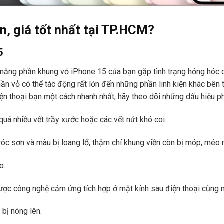
n, giá tốt nhất tại TP.HCM?
5
ả năng phần khung vỏ iPhone 15 của bạn gặp tình trạng hỏng hóc c
phần vỏ có thể tác động rất lớn đến những phần linh kiện khác bên
iện thoại bạn một cách nhanh nhất, hãy theo dõi những dấu hiệu p
 quá nhiều vết trầy xước hoặc các vết nứt khó coi.
óc sơn và màu bị loang lổ, thậm chí khung viền còn bị móp, méo r
o.
ược công nghệ cảm ứng tích hợp ở mặt kính sau điện thoại cũng 
 bị nóng lên.