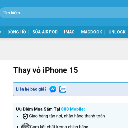
Tìm
kiếm:
D
ĐỒNG HỒ
SỬA AIRPOD
IMAC
MACBOOK
UNLOCK
Thay vỏ iPhone 15
Liên hệ báo giá?
Ưu Điểm Mua Sắm Tại
888 Mobile:
Giao hàng tận nơi, nhận hàng thanh toán
Cam kết chất lượng chính hãng