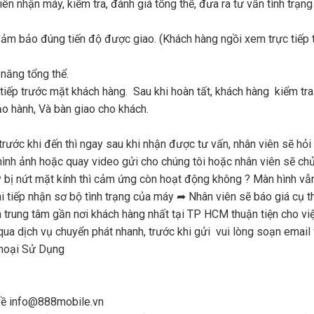
iên nhận máy, kiểm tra, đánh giá tổng thể, đưa ra tư vấn tình trạn
ảm bảo đúng tiến độ được giao. (Khách hàng ngồi xem trực tiếp từ
 năng tổng thể.
iếp trước mặt khách hàng. Sau khi hoàn tất, khách hàng kiểm tra 
o hành, Và bàn giao cho khách.
rước khi đến thì ngay sau khi nhận được tư vấn, nhân viên sẽ hỏi
i hình ảnh hoặc quay video gửi cho chúng tôi hoặc nhân viên sẽ c
áy bị nứt mặt kính thì cảm ứng còn hoạt động không ? Màn hình vẫn
 tiếp nhận sơ bộ tình trạng của máy ➦ Nhân viên sẽ báo giá cụ thể
trung tâm gần nơi khách hàng nhất tại TP HCM thuận tiện cho việ
qua dịch vụ chuyển phát nhanh, trước khi gửi vui lòng soạn email
hoại Sử Dụng
 về info@888mobile.vn