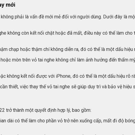
ay mới
t không phải là vấn đề mới mẻ đối với người dùng. Dưới đây là mộ
ghe không còn kết nối chặt hoặc đã mất, điều này có thể làm ch
hậm chạp hoặc thậm chí không diễn ra, đó có thể là một dấu hiệu r
ỡ hoặc mòn trên vỏ tai nghe không chỉ làm ảnh hưởng đến thẩm mỹ 
ặc không kết nối được với iPhone, đó có thể là một dấu hiệu rõ r
 thiết, việc thay thế vỏ tai nghe sẽ giúp duy trì và bảo vệ hiệu
2
22 trở thành một quyết định hợp lý, bao gồm:
gian dài có thể làm cho phần vỏ trở nên xuống cấp, mất đi độ bón