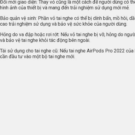
Đổi mới giao diện: Thay vỏ cũng là một cách để người dùng có thể
hình ảnh của thiết bị và mang đến trải nghiệm sử dụng mới mẻ.
Bảo quản vệ sinh: Phần vỏ tai nghe có thể bị dính bẩn, mồ hôi, dầ
cao trải nghiệm sử dụng và bảo vệ sức khỏe của người dùng.
Hỏng do va đập hoặc rơi rớt: Nếu vỏ tai nghe bị vỡ, hỏng do ngườ
và bảo vệ tai nghe khỏi tác động bên ngoài.
Tái sử dụng cho tai nghe cũ: Nếu tai nghe AirPods Pro 2022 của bạ
cần đầu tư vào một bộ tai nghe mới.