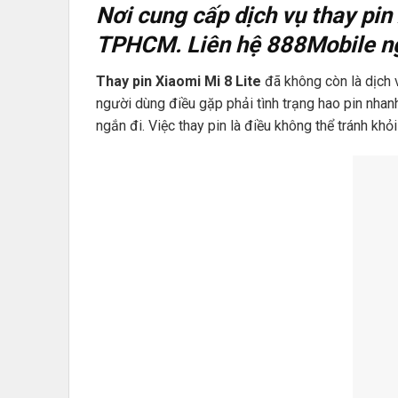
Nơi cung cấp dịch vụ thay pin
TPHCM. Liên hệ
888Mobile
n
Thay pin Xiaomi Mi 8 Lite
đã không còn là dịch 
người dùng điều gặp phải tình trạng hao pin nhan
ngắn đi. Việc thay pin là điều không thể tránh kh