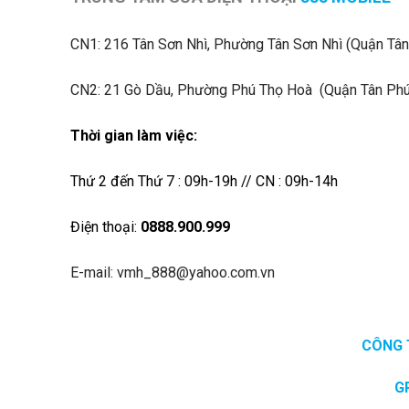
CN1:
216 Tân Sơn Nhì, Phường Tân Sơn Nhì (Quận Tân
CN2: 21 Gò Dầu, Phường Phú Thọ Hoà (Quận Tân Phú
Thời gian làm việc:
Thứ 2 đến Thứ 7 : 09h-19h // CN : 09h-14h
Điện thoại:
0888.900.999
E-mail: vmh_888@yahoo.com.vn
CÔNG 
G