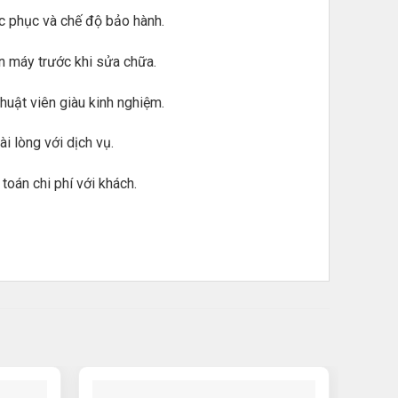
ắc phục và chế độ bảo hành.
rên máy trước khi sửa chữa.
huật viên giàu kinh nghiệm.
i lòng với dịch vụ.
toán chi phí với khách.