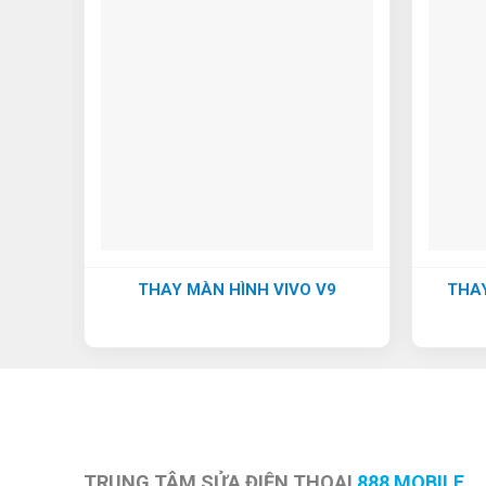
D 3
THAY MÀN HÌNH VIVO V9
THA
TRUNG TÂM SỬA ĐIỆN THOẠI
888 MOBILE