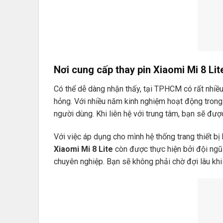
Nơi cung cấp thay pin Xiaomi Mi 8 Lit
Có thể dễ dàng nhận thấy, tại TPHCM có rất nhiề
hỏng. Với nhiều năm kinh nghiệm hoạt động trong
người dùng. Khi liên hệ với trung tâm, bạn sẽ đượ
Với việc áp dụng cho mình hệ thống trang thiết bị 
Xiaomi Mi 8 Lite
còn được thực hiện bởi đội ngũ k
chuyên nghiệp. Bạn sẽ không phải chờ đợi lâu khi