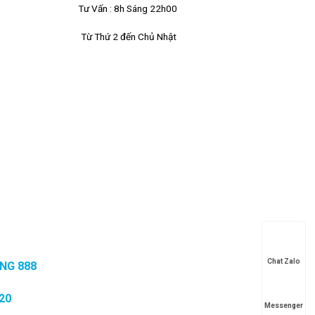
Tư Vấn : 8h Sáng 22h00
Từ Thứ 2 đến Chủ Nhật
Chat Zalo
NG 888
20
Messenger