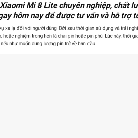
 Xiaomi Mi 8 Lite chuyên nghiệp, chất l
gay hôm nay để được tư vấn và hỗ trợ tố
vụ xa lạ đối với người dùng. Bởi sau thời gian sử dụng và trải n
h, hoặc nghiệm trong hơn là chai pin hoặc pin phù. Lúc này, thời 
ỏi nếu như muốn dung lượng pin trở về ban đầu.