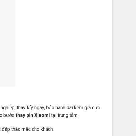
 nghiệp, thay lấy ngay, bảo hành dài kèm giá cực
các bước
thay pin Xiaomi
tại trung tâm:
ải đáp thắc mắc cho khách.