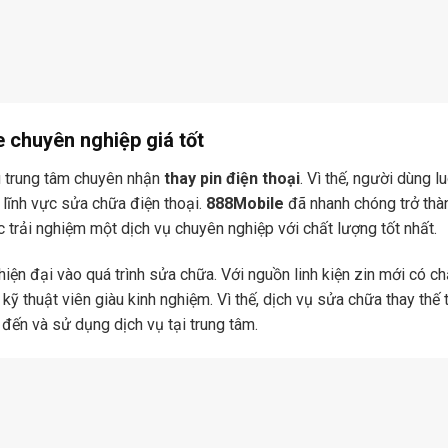
e chuyên nghiệp giá tốt
u trung tâm chuyên nhận
thay pin điện thoại
. Vì thế, người dùng 
 lĩnh vực sửa chữa điện thoại.
888Mobile
đã nhanh chóng trở thà
c trải nghiệm một dịch vụ chuyên nghiệp với chất lượng tốt nhất.
hiện đại vào quá trình sửa chữa. Với nguồn linh kiện zin mới có ch
ỹ thuật viên giàu kinh nghiệm. Vì thế, dịch vụ sửa chữa thay thế 
 đến và sử dụng dịch vụ tại trung tâm.