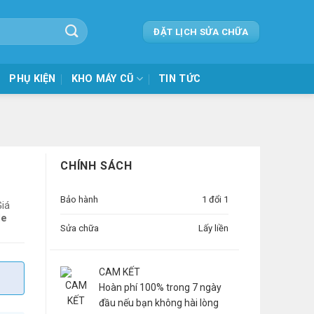
ĐẶT LỊCH SỬA CHỮA
PHỤ KIỆN
KHO MÁY CŨ
TIN TỨC
CHÍNH SÁCH
Bảo hành
1 đổi 1
Giá
le
Sửa chữa
Lấy liền
CAM KẾT
Hoàn phí 100% trong 7 ngày
đầu nếu bạn không hài lòng