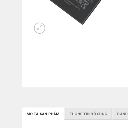
MÔ TẢ SẢN PHẨM
THÔNG TIN BỔ SUNG
ĐÁNH 