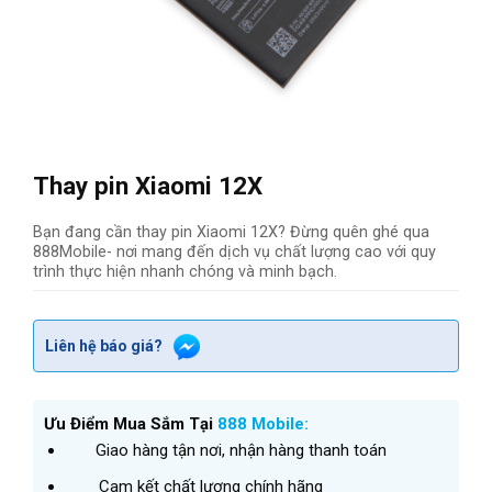
Thay pin Xiaomi 12X
Bạn đang cần thay pin Xiaomi 12X? Đừng quên ghé qua
888Mobile- nơi mang đến dịch vụ chất lượng cao với quy
trình thực hiện nhanh chóng và minh bạch.
Liên hệ báo giá?
Ưu Điểm Mua Sắm Tại
888 Mobile:
Giao hàng tận nơi, nhận hàng thanh toán
Cam kết chất lượng chính hãng