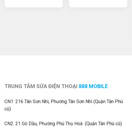
TRUNG TÂM SỬA ĐIỆN THOẠI
888 MOBILE
CN1:
216 Tân Sơn Nhì, Phường Tân Sơn Nhì (Quận Tân Phú
cũ)
CN2: 21 Gò Dầu, Phường Phú Thọ Hoà (Quận Tân Phú cũ)