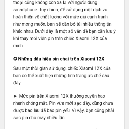
thoại cũng không còn xa lạ với người dùng
smartphone. Tuy nhiên, để sử dụng một dịch vụ
hoàn thiện về chất lượng với mức giá cạnh tranh
như mong muốn, bạn sẽ cần bỏ túi nhiều thông tin
khác nhau. Dưới đây là một số vấn đề bạn cần lưu ý
khi thay mới viên pin trên chiếc Xiaomi 12X của
mình:
✪ Những dấu hiệu pin chai trên Xiaomi 12X
Sau một thời gian sử dụng, chiếc Xiaomi 12X của
bạn có thể xuất hiện những tình trạng ức chế sau
đây:
► Mức pin trên Xiaomi 12X thường xuyên hao
nhanh chóng mặt. Pin vừa mới sạc đầy, dùng chưa
được bao lâu đã báo pin yếu. Vì vậy, bạn cũng phải
sạc pin cho máy nhiều lần.