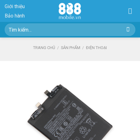
Skip
Giới thiệu
to
Bảo hành
content
Tìm
kiếm:
TRANG CHỦ
/
SẢN PHẨM
/
ĐIỆN THOẠI