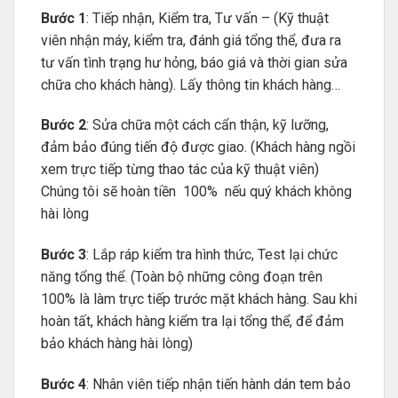
Bước 1
: Tiếp nhận, Kiểm tra, Tư vấn – (Kỹ thuật
viên nhận máy, kiểm tra, đánh giá tổng thể, đưa ra
tư vấn tình trạng hư hỏng, báo giá và thời gian sửa
chữa cho khách hàng). Lấy thông tin khách hàng…
Bước 2
: Sửa chữa một cách cẩn thận, kỹ lưỡng,
đảm bảo đúng tiến độ được giao. (Khách hàng ngồi
xem trực tiếp từng thao tác của kỹ thuật viên)
Chúng tôi sẽ hoàn tiền 100% nếu quý khách không
hài lòng
Bước 3
: Lắp ráp kiểm tra hình thức, Test lại chức
năng tổng thể. (Toàn bộ những công đoạn trên
100% là làm trực tiếp trước mặt khách hàng. Sau khi
hoàn tất, khách hàng kiểm tra lại tổng thể, để đảm
bảo khách hàng hài lòng)
Bước 4
: Nhân viên tiếp nhận tiến hành dán tem bảo