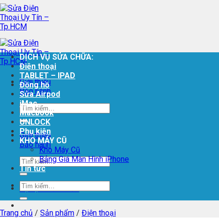
Skip
to
content
DỊCH VỤ SỬA CHỮA:
Điện thoại
TABLET – IPAD
Giới thiệu
Đồng hồ
Bảo hành
Sửa Airpod
iMac
Tìm
Macbook
kiếm:
UNLOCK
Phụ kiện
Giới thiệu
KHO MÁY CŨ
Bảo hành
Kho Máy Cũ
Bảng Giá Màn Hình iPhone
Tìm
Tin tức
kiếm:
Tìm
Đặt lịch sửa chữa
kiếm:
Trang chủ
/
Sản phẩm
/
Điện thoại