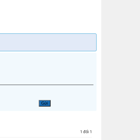
1 đổi 1