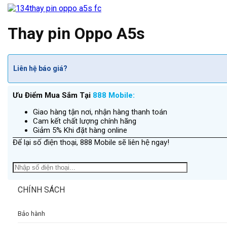
Thay pin Oppo A5s
Liên hệ báo giá?
Ưu Điểm Mua Sắm Tại
888 Mobile:
Giao hàng tận nơi, nhận hàng thanh toán
Cam kết chất lượng chính hãng
Giảm 5% Khi đặt hàng online
Để lại số điện thoại, 888 Mobile sẽ liên hệ ngay!
CHÍNH SÁCH
Bảo hành