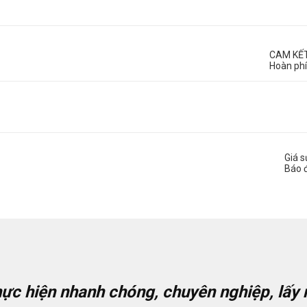
CAM KẾ
Hoàn phí
Giá 
Báo 
ực hiện nhanh chóng, chuyên nghiệp, lấy 