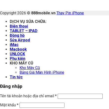
Copyright 2026 ©
888mobile.vn
Thay Pin iPhone
DỊCH VỤ SỬA CHỮA:
Điện thoại
TABLET – IPAD
Đồng hồ
Sửa Airpod
iMac
Macbook
UNLOCK
Phụ kiện
KHO MÁY CŨ
Kho Máy Cũ
Bảng Giá Màn Hình iPhone
Tin tức
Đăng nhập
Tên tài khoản hoặc địa chỉ email
*
Mật khẩu
*