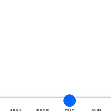
Đăng ký
Chat Zalo
Messenger
Gọi điện