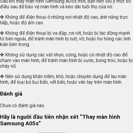
Sau khi thay màn hình Samsung A05s mới, bạn nên lưu ý một số
điều sau để bảo vệ màn hình và kéo dài tuổi thọ của nó:
✤ Không để điện thoại ở những nơi nhiệt độ cao, ánh nắng trực
tiếp, hoặc độ ẩm cao.
✤ Không để điện thoại bị va đập, rơi rớt, hoặc bị tác động mạnh
từ bên ngoài, để tránh màn hình bị nứt, vỡ, hoặc hư hỏng các linh
kiện bên trong.
✤ Không sử dụng các vật nhọn, cứng, hoặc có nhiệt độ cao để
chạm vào màn hình, để tránh màn hình bị xước, bong tróc, hoặc bị
cháy nổ.
✤ Nên sử dụng khăn mềm, khô, hoặc chuyên dụng để lau màn
hình, để loại bỏ bụi bẩn, vết bẩn, hoặc vân tay trên màn hình.
Đánh giá
Chưa có đánh giá nào.
Hãy là người đầu tiên nhận xét “Thay màn hình
Samsung A05s”