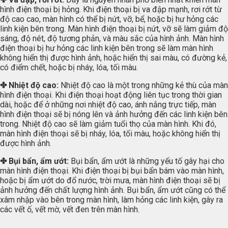
hình điện thoại bị hỏng. Khi điện thoại bị va đập mạnh, rơi rớt từ
độ cao cao, màn hình có thể bị nứt, vỡ, bể, hoặc bị hư hỏng các
linh kiện bên trong. Màn hình điện thoại bị nứt, vỡ sẽ làm giảm độ
sáng, độ nét, độ tương phản, và màu sắc của hình ảnh. Màn hình
điện thoại bị hư hỏng các linh kiện bên trong sẽ làm màn hình
không hiển thị được hình ảnh, hoặc hiển thị sai màu, có đường kẻ,
có điểm chết, hoặc bị nháy, lóa, tối màu.
✤
Nhiệt độ cao:
Nhiệt độ cao là một trong những kẻ thù của màn
hình điện thoại. Khi điện thoại hoạt động liên tục trong thời gian
dài, hoặc để ở những nơi nhiệt độ cao, ánh nắng trực tiếp, màn
hình điện thoại sẽ bị nóng lên và ảnh hưởng đến các linh kiện bên
trong. Nhiệt độ cao sẽ làm giảm tuổi thọ của màn hình. Khi đó,
màn hình điện thoại sẽ bị nháy, lóa, tối màu, hoặc không hiển thị
được hình ảnh.
✤ Bụi bẩn, ẩm ướt:
Bụi bẩn, ẩm ướt là những yếu tố gây hại cho
màn hình điện thoại. Khi điện thoại bị bụi bẩn bám vào màn hình,
hoặc bị ẩm ướt do đổ nước, trời mưa, màn hình điện thoại sẽ bị
ảnh hưởng đến chất lượng hình ảnh. Bụi bẩn, ẩm ướt cũng có thể
xâm nhập vào bên trong màn hình, làm hỏng các linh kiện, gây ra
các vết ố, vết mờ, vết đen trên màn hình.