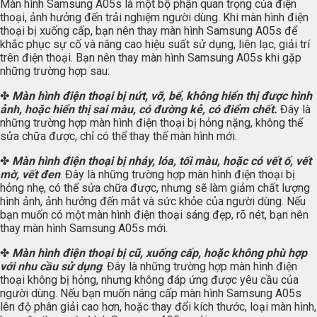
Màn hình Samsung A05s là một bộ phận quan trọng của điện
thoại, ảnh hưởng đến trải nghiệm người dùng. Khi màn hình điện
thoại bị xuống cấp, bạn nên thay màn hình Samsung A05s để
khắc phục sự cố và nâng cao hiệu suất sử dụng, liên lạc, giải trí
trên điện thoại. Bạn nên thay màn hình Samsung A05s khi gặp
những trường hợp sau:
✤
Màn hình điện thoại bị nứt, vỡ, bể
,
không hiển thị được hình
ảnh, hoặc hiển thị sai màu, có đường kẻ, có điểm chết.
Đây là
những trường hợp màn hình điện thoại bị hỏng nặng, không thể
sửa chữa được, chỉ có thể thay thế màn hình mới.
✤
Màn hình điện thoại bị nháy, lóa, tối màu, hoặc có vết ố, vết
mờ, vết đen
. Đây là những trường hợp màn hình điện thoại bị
hỏng nhẹ, có thể sửa chữa được, nhưng sẽ làm giảm chất lượng
hình ảnh, ảnh hưởng đến mắt và sức khỏe của người dùng. Nếu
bạn muốn có một màn hình điện thoại sáng đẹp, rõ nét, bạn nên
thay màn hình Samsung A05s mới.
✤
Màn hình điện thoại bị cũ, xuống cấp, hoặc không phù hợp
với nhu cầu sử dụng
. Đây là những trường hợp màn hình điện
thoại không bị hỏng, nhưng không đáp ứng được yêu cầu của
người dùng. Nếu bạn muốn nâng cấp màn hình Samsung A05s
lên độ phân giải cao hơn, hoặc thay đổi kích thước, loại màn hình,