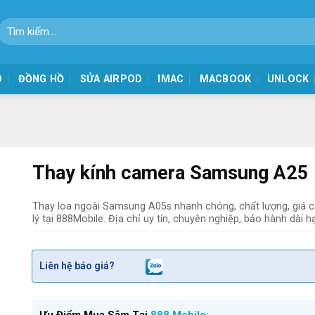
Tìm
kiếm:
D
ĐỒNG HỒ
SỬA AIRPOD
IMAC
MACBOOK
UNLOCK
Thay kính camera Samsung A25
Thay loa ngoài Samsung A05s nhanh chóng, chất lượng, giá c
lý tại 888Mobile. Địa chỉ uy tín, chuyên nghiệp, bảo hành dài h
Liên hệ báo giá?