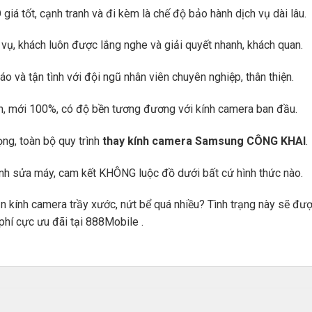
 tốt, cạnh tranh và đi kèm là chế độ bảo hành dịch vụ dài lâu.
vụ, khách luôn được lắng nghe và giải quyết nhanh, khách quan.
o và tận tình với đội ngũ nhân viên chuyên nghiệp, thân thiện.
ẩn, mới 100%, có độ bền tương đương với kính camera ban đầu.
ọng, toàn bộ quy trình
thay kính camera Samsung
CÔNG KHAI
.
ình sửa máy, cam kết KHÔNG luộc đồ dưới bất cứ hình thức nào.
ận kính camera trầy xước, nứt bể quá nhiều? Tình trạng này sẽ đư
phí cực ưu đãi tại 888Mobile .