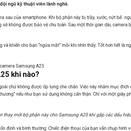
 đội ngũ kỹ thuật viên lành nghề.
 sau của smartphone. Khi bộ phận này bị trầy, xước, nứt bể…ngoạ
 sẽ không được bảo vệ chu toàn. Sau một thời gian dài, camera b
 và khiến cho bạn “ngứa mắt” mỗi khi nhìn thấy. Tốt hơn hết là 
25 khi nào?
oài chứ không được ốp lưng che chắn. Việc này nhằm mục đích 
thương” nếu như bạn sử dụng không cẩn thận. Chỉ với một giây ph
ên thay mới bộ phận này cho Samsung A25 khi gặp các dấu hiệu
định và bình thường. Chiếc điện thoại của bạn vẫn chụp hình v