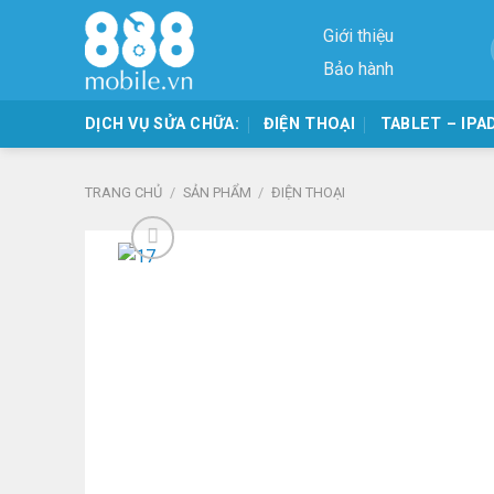
Skip
Giới thiệu
to
content
Bảo hành
DỊCH VỤ SỬA CHỮA:
ĐIỆN THOẠI
TABLET – IPA
TRANG CHỦ
/
SẢN PHẨM
/
ĐIỆN THOẠI