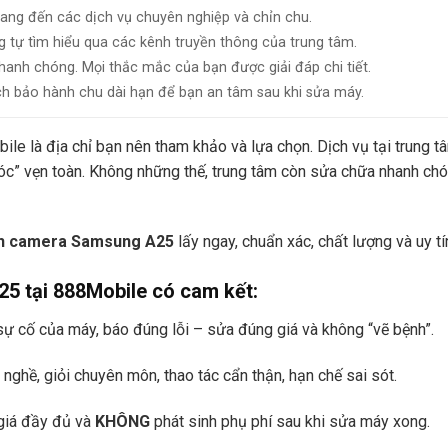
mang đến các dịch vụ chuyên nghiệp và chỉn chu.
g tự tìm hiểu qua các kênh truyền thông của trung tâm.
nhanh chóng. Mọi thắc mắc của bạn được giải đáp chi tiết.
ch bảo hành chu dài hạn để bạn an tâm sau khi sửa máy.
e là địa chỉ bạn nên tham khảo và lựa chọn. Dịch vụ tại trung t
” vẹn toàn. Không những thế, trung tâm còn sửa chữa nhanh chón
nh camera Samsung A25
lấy ngay, chuẩn xác, chất lượng và uy t
5 tại 888Mobile có cam kết:
ự cố của máy, báo đúng lỗi – sửa đúng giá và không “vẽ bệnh”.
nghề, giỏi chuyên môn, thao tác cẩn thận, hạn chế sai sót.
 giá đầy đủ và
KHÔNG
phát sinh phụ phí sau khi sửa máy xong.