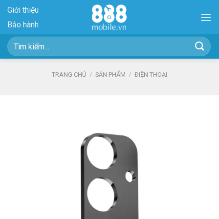
Skip
Giới thiệu
to
Bảo hành
content
Tìm
kiếm:
TRANG CHỦ
/
SẢN PHẨM
/
ĐIỆN THOẠI