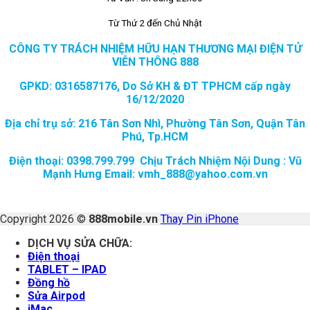
Từ Thứ 2 đến Chủ Nhật
CÔNG TY TRÁCH NHIỆM HỮU HẠN THƯƠNG MẠI ĐIỆN TỬ
VIỄN THÔNG 888
GPKD: 0316587176, Do Sở KH & ĐT TPHCM cấp ngày
16/12/2020
Địa chỉ trụ sở: 216 Tân Sơn Nhì, Phường Tân Sơn, Quận Tân
Phú, Tp.HCM
Điện thoại: 0398.799.799 Chịu Trách Nhiệm Nội Dung : Vũ
Mạnh Hưng Email: vmh_888@yahoo.com.vn
Copyright 2026 ©
888mobile.vn
Thay Pin iPhone
DỊCH VỤ SỬA CHỮA:
Điện thoại
TABLET – IPAD
Đồng hồ
Sửa Airpod
iMac