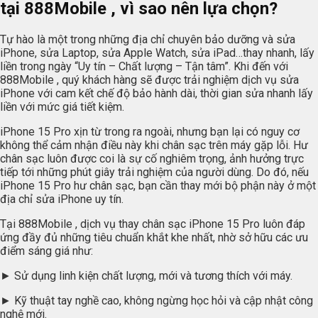
tại 888Mobile , vì sao nên lựa chọn?
Tự hào là một trong những địa chỉ chuyên bảo dưỡng và sửa
iPhone, sửa Laptop, sửa Apple Watch, sửa iPad…thay nhanh, lấy
liền trong ngày “Uy tín – Chất lượng – Tận tâm”. Khi đến với
888Mobile , quý khách hàng sẽ được trải nghiệm dịch vụ sửa
iPhone với cam kết chế độ bảo hành dài, thời gian sửa nhanh lấy
liền với mức giá tiết kiệm.
iPhone 15 Pro xịn từ trong ra ngoài, nhưng bạn lại có nguy cơ
không thể cảm nhận điều này khi chân sạc trên máy gặp lỗi. Hư
chân sạc luôn được coi là sự cố nghiêm trọng, ảnh hưởng trực
tiếp tới những phút giây trải nghiệm của người dùng. Do đó, nếu
iPhone 15 Pro hư chân sạc, bạn cần thay mới bộ phận này ở một
địa chỉ sửa iPhone uy tín.
Tại 888Mobile , dịch vụ thay chân sạc iPhone 15 Pro luôn đáp
ứng đầy đủ những tiêu chuẩn khắt khe nhất, nhờ sở hữu các ưu
điểm sáng giá như:
► Sử dụng linh kiện chất lượng, mới và tương thích với máy.
► Kỹ thuật tay nghề cao, không ngừng học hỏi và cập nhật công
nghệ mới.