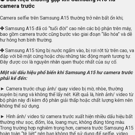
camera trước
Camera selfie trên Samsung A15 thường trở nên bất ổn khi;
✤
Samsung A15 đã có “tuổi đời” cao nên các bộ phận trên máy,
bao gồm camera trước cũng bước vào giai đoạn “lão hóa” và dễ
hư hỏng hơn bình thường.
✤
Samsung A15 từng bị nước ngấm vào, bị rơi rớt từ trên cao, va
đập với bề mặt cứng hoặc chịu những tác động mạnh tương tự.
Đây được coi là nguyên nhân quen thuộc nhất của sự cố.
Một vài dấu hiệu phổ biến khi Samsung A15 hư camera trước
phải kể đến:
► Camera trước chụp ảnh/ quay video bị mờ, nhòe, thường
xuyên bị rung và không thể lấy nét. Kết quả là, hình ảnh/ video từ
bộ phận này đi kèm độ phân giải thấp hoặc chất lượng kém nên
không thể sử dụng.
► Hình ảnh/ video từ camera trước xuất hiện nhiều dấu hiệu bất
thường như sọc, đốm, lóa, loang mực, không đúng tông màu.
Trong trường hợp nghiêm trọng hơn, camera trước Samsung A15
hoàn toàn “tê liệt” nên bạn không thể sử dụng để selfie, video