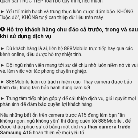
quan sát TRỰC TIẾP toàn bộ quy trình, nếu muốn.
► Yếu tố minh bạch và trung thực luôn được đảm bảo. KHÔNG
“luộc đồ”, KHÔNG tự ý can thiệp dữ liệu trên máy.
✪ Hỗ trợ khách hàng chu đáo cả trước, trong và sau
khi sử dụng dịch vụ
► Dù khách hàng là ai, liên hệ 888Mobile trực tiếp hay qua các
kênh online, đều được hỗ trợ nhiệt tình.
► Đội ngũ nhân viên mang tới sự dễ chịu nhờ luôn niềm nở và vui
vẻ, làm việc với tác phong chuyên nghiệp.
► 888Mobile luôn có trách nhiệm cao. Thay camera được bảo
hành dài, trung tâm bảo hành đúng cam kết.
► Trung tâm tiếp nhận góp ý để cải thiện dịch vụ, giải quyết mọi
phản ánh để đảm bảo quyền lợi khách hàng.
Nếu những bất ổn trên camera trước A15 đang làm bạn “ăn
không ngon, ngủ không yên” thì đừng quên tới 888Mobile , để
được khắc phục sự cố bằng một dịch vụ
thay camera trước
Samsung A15
hoàn thiện về mọi yếu tố.