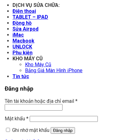
DỊCH VỤ SỬA CHỮA:
Điện thoại
TABLET – IPAD
Đồng hồ
Sửa Airpod
iMac
Macbook
UNLOCK
Phụ kiện
KHO MÁY CŨ
Kho Máy Cũ
Bảng Giá Màn Hình iPhone
Tin tức
Đăng nhập
Tên tài khoản hoặc địa chỉ email
*
Mật khẩu
*
Ghi nhớ mật khẩu
Đăng nhập