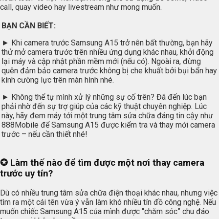
call, quay video hay livestream như mong muốn.
BẠN CẦN BIẾT:
► Khi camera trước Samsung A15 trở nên bất thường, bạn hãy
thử mở camera trước trên nhiều ứng dụng khác nhau, khởi động
lại máy và cập nhật phần mềm mới (nếu có). Ngoài ra, đừng
quên đảm bảo camera trước không bị che khuất bởi bụi bẩn hay
kính cường lực trên màn hình nhé.
► Không thể tự mình xử lý những sự cố trên? Đã đến lúc bạn
phải nhờ đến sự trợ giúp của các kỹ thuật chuyên nghiệp. Lúc
này, hãy đem máy tới một trung tâm sửa chữa đáng tin cậy như
888Mobile để Samsung A15 được kiểm tra và thay mới camera
trước – nếu cần thiết nhé!
✪ Làm thế nào để tìm được một nơi thay camera
trước uy tín?
Dù có nhiều trung tâm sửa chữa điện thoại khác nhau, nhưng việc
tìm ra một cái tên vừa ý vẫn làm khó nhiều tín đồ công nghệ. Nếu
muốn chiếc Samsung A15 của mình được “chăm sóc” chu đáo