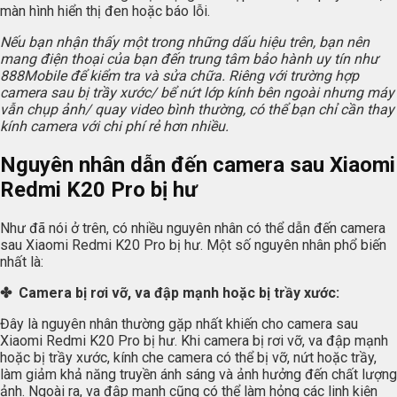
màn hình hiển thị đen hoặc báo lỗi.
Nếu bạn nhận thấy một trong những dấu hiệu trên, bạn nên
mang điện thoại của bạn đến trung tâm bảo hành uy tín như
888Mobile để kiểm tra và sửa chữa. Riêng với trường hợp
camera sau bị trầy xước/ bể nứt lớp kính bên ngoài nhưng máy
vẫn chụp ảnh/ quay video bình thường, có thể bạn chỉ cần thay
kính camera với chi phí rẻ hơn nhiều.
Nguyên nhân dẫn đến camera sau Xiaomi
Redmi K20 Pro bị hư
Như đã nói ở trên, có nhiều nguyên nhân có thể dẫn đến camera
sau Xiaomi Redmi K20 Pro bị hư. Một số nguyên nhân phổ biến
nhất là:
✤ Camera bị rơi vỡ, va đập mạnh hoặc bị trầy xước:
Đây là nguyên nhân thường gặp nhất khiến cho camera sau
Xiaomi Redmi K20 Pro bị hư. Khi camera bị rơi vỡ, va đập mạnh
hoặc bị trầy xước, kính che camera có thể bị vỡ, nứt hoặc trầy,
làm giảm khả năng truyền ánh sáng và ảnh hưởng đến chất lượng
ảnh. Ngoài ra, va đập mạnh cũng có thể làm hỏng các linh kiện