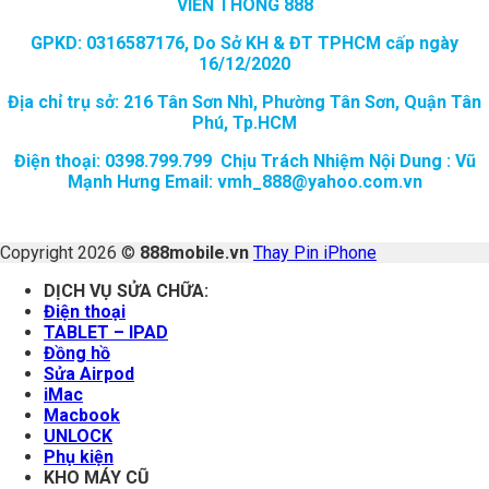
VIỄN THÔNG 888
GPKD: 0316587176, Do Sở KH & ĐT TPHCM cấp ngày
16/12/2020
Địa chỉ trụ sở: 216 Tân Sơn Nhì, Phường Tân Sơn, Quận Tân
Phú, Tp.HCM
Điện thoại: 0398.799.799 Chịu Trách Nhiệm Nội Dung : Vũ
Mạnh Hưng Email: vmh_888@yahoo.com.vn
Copyright 2026 ©
888mobile.vn
Thay Pin iPhone
DỊCH VỤ SỬA CHỮA:
Điện thoại
TABLET – IPAD
Đồng hồ
Sửa Airpod
iMac
Macbook
UNLOCK
Phụ kiện
KHO MÁY CŨ