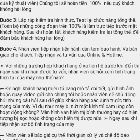
của kỹ thuật viên) Chúng tôi sẽ hoàn tiền 100% nếu quý khách
không hài lòng
Bước 3
: Lắp ráp kiểm tra hình thức, Test lại chức năng tổng thể.
(Toàn bộ những công đoạn trên 100% là làm trực tiếp trước mặt
khách hàng. Sau khi hoàn tất, khách hàng kiểm tra lại tổng thể, để
đảm bảo khách hàng hài lòng)
Bước 4
: Nhân viên tiếp nhận tiến hành dán tem bảo hành, Và bàn
giao cho khách. Tiếp nhận và tư vấn qua Online & Hotline:
➣ Với những trường hợp khách hàng ở xa liên hệ trước khi đến thì
ngay sau khi nhận được tư vấn, nhân viên sẽ hỏi xem tình trạng
hiện tại của máy như thế nào?
➦ Đề nghị khách hàng miêu tả càng mô tả chi tiết, gửi hình ảnh
hoặc quay video gửi cho chúng tôi hoặc nhân viên sẽ chủ động
hỏi những câu hỏi sau để giúp khách hàng xác định trước tình
trạng của máy. Ví dụ như: máy bị nứt mặt kính thì cảm ứng còn
hoạt động không? Màn hình vẫn hiển thị bình thường hay có hiện
tượng bị sọc hoặc không còn hiển thị được nữa. ➣ Ngay sau khi
tiếp nhận sơ bộ tình trạng của máy
➦ Nhân viên sẽ báo giá cụ thể, thời gian xử lý và chế độ bảo