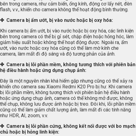
bên trong camera, như cảm biến, ống kính, động cơ lấy nét, đèn
flash, v.v., khiến cho camera không thể hoạt động bình thường.
✤ Camera bị ẩm ướt, bị vào nước hoặc bị oxy hóa:
Khi camera bị ẩm ướt, bị vào nước hoặc bị oxy hóa, các linh kiện
bên trong camera có thể bị gỉ sét, chập điện hoặc hỏng hóc, làm
giảm hiệu suất hoặc không thể hoạt động được. Ngoài ra, ẩm
ướt, vào nước hoặc oxy hóa cũng có thể làm mờ kính che
camera, làm mất đi độ sáng và độ tương phản của ảnh.
✤ Camera bị lỗi phần mềm, không tương thích với phiên bản
hệ điều hành hoặc ứng dụng chụp ảnh:
Đây là một nguyên nhân khá hiếm gặp nhưng cũng có thể xảy ra
khiến cho camera sau Xiaomi Redmi K20 Pro bị hư. Khi camera
bị lỗi phần mềm, không tương thích với phiên bản hệ điều hành
hoặc ứng dụng chụp ảnh, camera có thể không mở được, không
thể chụp, không lưu được ảnh hoặc bị treo. Đôi khi, lỗi phần mềm
cũng có thể làm giảm chất lượng ảnh, làm mất đi các tính năng
như HDR, AI, zoom, v.v.
✤ Camera bị lỗi phần cứng, không kết nối được với bo mạch
chủ hoặc bị hỏng linh kiện: