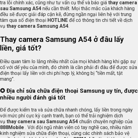
tra lỗi chính xác, cũng như tư vấn cụ thể và báo giá
thay camera
sau Samsung A54
nếu cần thiết. Mọi thắc mắc của khách hàng
đều sẽ được giải đáp cặn kẽ, đừng ngần ngại liên hệ với trung
tâm qua số điện thoại
HOTLINE
để có thông tin chi tiết về dịch
vụ
thay camera Samsung A54
.
Thay camera Samsung A54 ở đâu lấy
liền, giá tốt?
Điều quan tâm lo lắng nhiều nhất của mọi khách hàng khi gặp sự
cố với dế yêu của mình, đó chính là cần phải đi đâu để được sửa
điện thoại lấy liền với chi phí hợp lý, không bị “tiền mất, tật
mang”.
✪
Địa chỉ sửa chữa điện thoại Samsung uy tín, được
nhiều người đánh giá tốt
Để được kiểm tra và sửa chữa nhanh chóng, lấy liền trong ngày
với mức phí cực kỳ cạnh tranh, bạn có thể trải nghiệm dịch
vụ
thay camera sau Samsung A54
chuẩn chuyên nghiệp của
888Mobile
. Với đội ngũ nhân viên có tay nghề cao, nhiều năm
kinh nghiệm sửa chữa điện thoại, cùng các chính sách bảo vệ