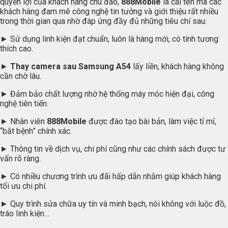
quyền lợi của khách hàng chu đáo,
888Mobile
là cái tên mà các
khách hàng đam mê công nghệ tin tưởng và giới thiệu rất nhiều
trong thời gian qua nhờ đáp ứng đầy đủ những tiêu chí sau:
► Sử dụng linh kiện đạt chuẩn, luôn là hàng mới, có tính tương
thích cao.
►
Thay camera sau Samsung A54
lấy liền, khách hàng không
cần chờ lâu.
► Đảm bảo chất lượng nhờ hệ thống máy móc hiện đại, công
nghệ tiên tiến.
► Nhân viên
888Mobile
được đào tạo bài bản, làm việc tỉ mỉ,
“bắt bệnh” chính xác.
► Thông tin về dịch vụ, chi phí cũng như các chính sách được tư
vấn rõ ràng.
► Có nhiều chương trình ưu đãi hấp dẫn nhằm giúp khách hàng
tối ưu chi phí.
► Quy trình sửa chữa uy tín và minh bạch, nói không với luộc đồ,
tráo linh kiện…