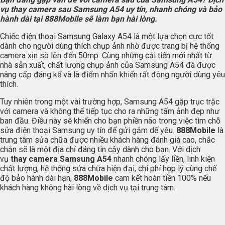
vụ thay camera sau Samsung A54 uy tín, nhanh chóng và bảo
hành dài tại
888Mobile
sẽ làm bạn hài lòng.
Chiếc điện thoại Samsung Galaxy A54 là một lựa chọn cực tốt
dành cho người dùng thích chụp ảnh nhờ được trang bị hệ thống
camera xịn sò lên đến 50mp. Cùng những cải tiến mới nhất từ
nhà sản xuất, chất lượng chụp ảnh của Samsung A54 đã được
nâng cấp đáng kể và là điểm nhấn khiến rất đông người dùng yêu
thích.
Tuy nhiên trong một vài trường hợp, Samsung A54 gặp trục trặc
với camera và không thể tiếp tục cho ra những tấm ảnh đẹp như
ban đầu. Điều này sẽ khiến cho bạn phiền não trong việc tìm chỗ
sửa điện thoại Samsung uy tín để gửi gắm dế yêu.
888Mobile
là
trung tâm sửa chữa được nhiều khách hàng đánh giá cao, chắc
chắn sẽ là một địa chỉ đáng tin cậy dành cho bạn. Với dịch
vụ
thay camera Samsung A54
nhanh chóng lấy liền, linh kiện
chất lượng, hệ thống sửa chữa hiện đại, chi phí hợp lý cùng chế
độ bảo hành dài hạn,
888Mobile
cam kết hoàn tiền 100% nếu
khách hàng không hài lòng về dịch vụ tại trung tâm.