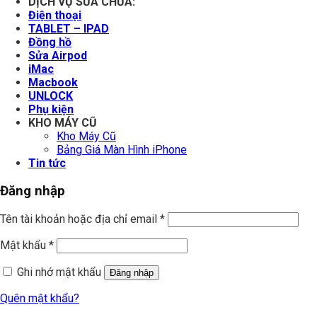
DỊCH VỤ SỬA CHỮA:
Điện thoại
TABLET – IPAD
Đồng hồ
Sửa Airpod
iMac
Macbook
UNLOCK
Phụ kiện
KHO MÁY CŨ
Kho Máy Cũ
Bảng Giá Màn Hình iPhone
Tin tức
Đăng nhập
Tên tài khoản hoặc địa chỉ email
*
Mật khẩu
*
Ghi nhớ mật khẩu
Đăng nhập
Quên mật khẩu?