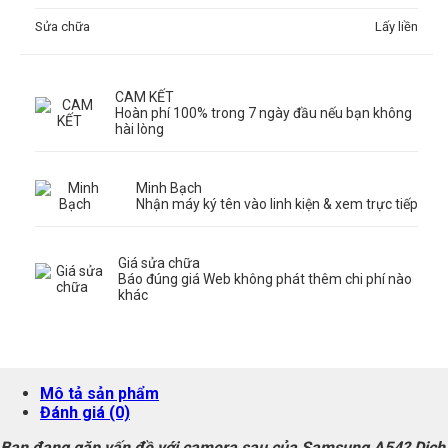
Sửa chữa
Lấy liền
CAM KẾT
Hoàn phí 100% trong 7 ngày đầu nếu bạn không
hài lòng
Minh Bạch
Nhận máy ký tên vào linh kiện & xem trực tiếp
Giá sửa chữa
Báo đúng giá Web không phát thêm chi phí nào
khác
Mô tả sản phẩm
Đánh giá (0)
Bạn đang gặp vấn đề với camera sau của Samsung A54? Dịch