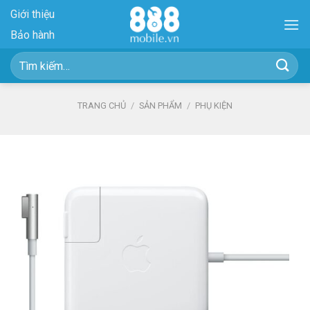
Skip
Giới thiệu
to
Bảo hành
content
Tìm
kiếm:
TRANG CHỦ
/
SẢN PHẨM
/
PHỤ KIỆN