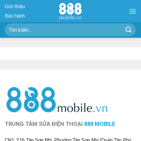
Skip
Giới thiệu
to
Bảo hành
content
Tìm
kiếm:
TRUNG TÂM SỬA ĐIỆN THOẠI
888 MOBILE
CN1:
216 Tân Sơn Nhì, Phường Tân Sơn Nhì (Quận Tân Phú